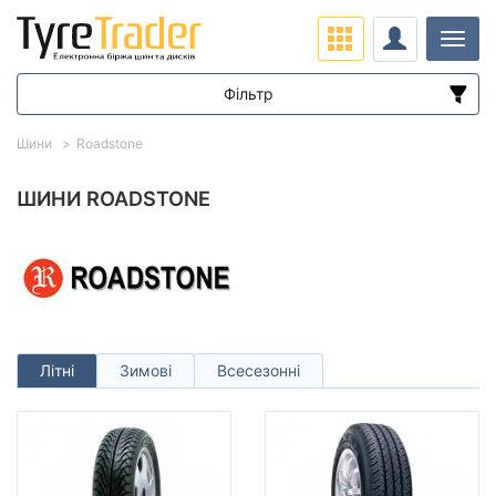
Навіг
Фільтр
Діапазон цін
Шини
Roadstone
від
до
ШИНИ ROADSTONE
Підбір за параметрами
Літні
Зимові
Всесезонні
Сезон