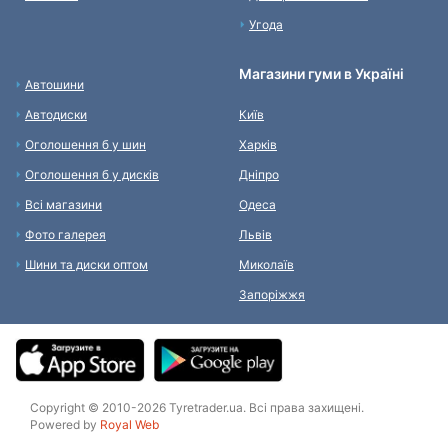
Угода
Магазини гуми в Україні
Автошини
Автодиски
Київ
Оголошення б у шин
Харків
Оголошення б у дисків
Дніпро
Всі магазини
Одеса
Фото галерея
Львів
Шини та диски оптом
Миколаїв
Запоріжжя
Copyright © 2010-2026 Tyretrader.ua. Всі права захищені.
Powered by
Royal Web