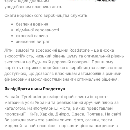
також індивідуальним
уподобанням власника авто.
Скати корейського виробництва служать:
безпеки водіння
відмінної керованості
економії палива
зниження витрат
Літні, зимові та всесезонні шини Roadstone – це висока
зносостійкість, низький рівень шуму та оптимальний рівень
зчеплення на будь-якій дорожній поверхні. При цьому
вартість покришок корейського виробництва залишається
доступною, що дозволяє власникам автомобілів з різними
фінансовими можливостями знайти оптимальне рішення.
Як підібрати шини Роадстоун
На сайті Tyretrader розміщені прайс-листи інтернет-
магазинів усієї України та реалізований зручний підбір за
каталогом. Найпопулярніші міста, в яких представлені
пропозиції – Київ, Харків, Дніпро, Одеса, Полтава. На сайті
Ви завжди зможете знайти описи, фото, огляди, тести
моделей та найголовніше - порівняти ціни на покришки в