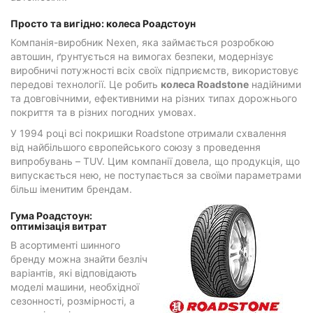
Просто та вигідно: колеса Роадстоун
Компанія-виробник Nexen, яка займається розробкою
автошин, ґрунтується на вимогах безпеки, модернізує
виробничі потужності всіх своїх підприємств, використовує
передові технології. Це робить
колеса Roadstone
надійними
та довговічними, ефективними на різних типах дорожнього
покриття та в різних погодних умовах.
У 1994 році всі покришки Roadstone отримали схвалення
від найбільшого європейського союзу з проведення
випробувань – TUV. Цим компанії довела, що продукція, що
випускається нею, не поступається за своїми параметрами
більш іменитим брендам.
Гума Роадстоун:
оптимізація витрат
В асортименті шинного
бренду можна знайти безліч
варіантів, які відповідають
моделі машини, необхідної
сезонності, розмірності, а