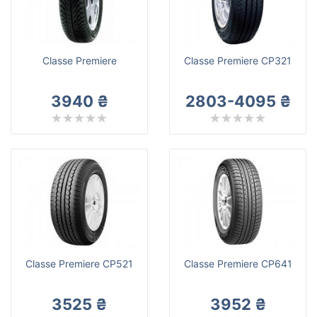
Roadstone
Всі бренди
Тип транспортного засобу
Classe Premiere
Classe Premiere CP321
Посилена шина
3940 ₴
2803-4095 ₴
Скинути
Підібрати
Classe Premiere CP521
Classe Premiere CP641
3525 ₴
3952 ₴