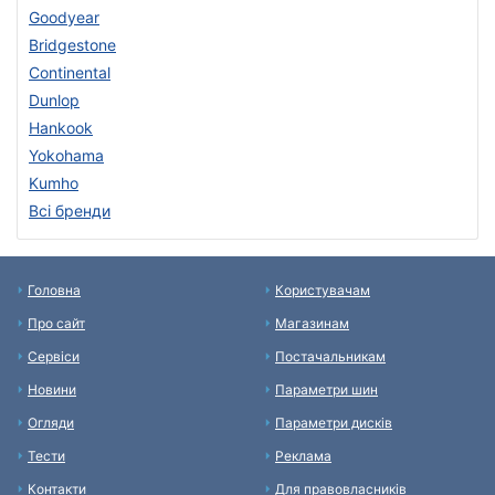
Goodyear
Bridgestone
Continental
Dunlop
Hankook
Yokohama
Kumho
Всі бренди
Головна
Користувачам
Про сайт
Магазинам
Сервіси
Постачальникам
Новини
Параметри шин
Огляди
Параметри дисків
Тести
Реклама
Контакти
Для правовласників