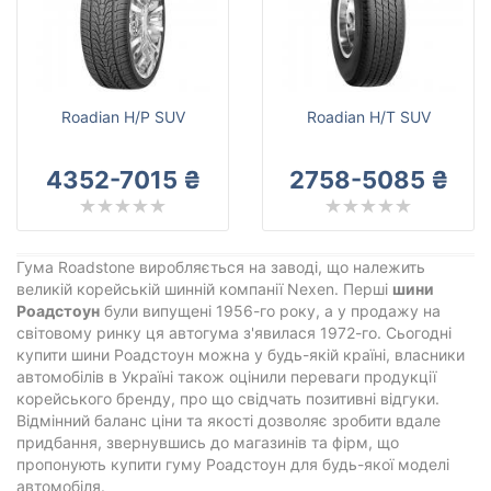
Roadian H/P SUV
Roadian H/T SUV
4352-7015 ₴
2758-5085 ₴
Гума Roadstone виробляється на заводі, що належить
великій корейській шинній компанії Nexen. Перші
шини
Роадстоун
були випущені 1956-го року, а у продажу на
світовому ринку ця автогума з'явилася 1972-го. Сьогодні
купити шини Роадстоун можна у будь-якій країні, власники
автомобілів в Україні також оцінили переваги продукції
корейського бренду, про що свідчать позитивні відгуки.
Відмінний баланс ціни та якості дозволяє зробити вдале
придбання, звернувшись до магазинів та фірм, що
пропонують купити гуму Роадстоун для будь-якої моделі
автомобіля.