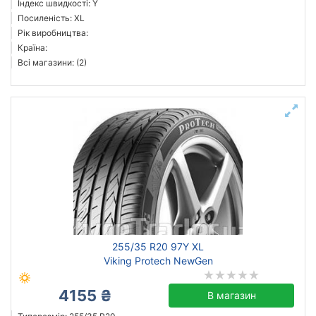
Індекс швидкості: Y
Sonix
Посиленість: XL
Рік виробництва:
Всі бренди
Країна:
Всі магазини: (2)
Тип транспортного засобу
Посилена шина
Скинути
Підібрати
255/35 R20 97Y XL
Viking Protech NewGen
4155 ₴
В магазин