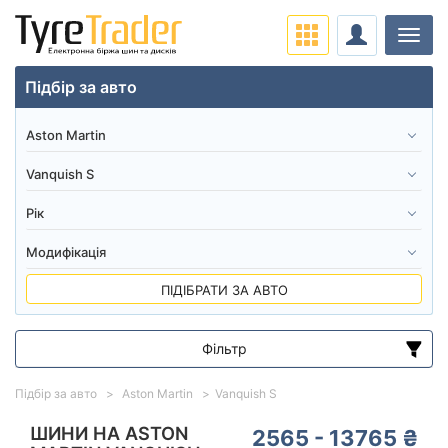
Навіг
Підбір за авто
ПІДІБРАТИ ЗА АВТО
Фільтр
Діапазон цін
Підбір за авто
Aston Martin
Vanquish S
від
до
ШИНИ НА ASTON
2565 - 13765 ₴