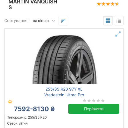
MARTIN VANQUISH
S
Підбір за параметрами
Сортування:
255
35
20
Сезон
всесезонна
зимова нешип
літня
255/35 R20 97Y XL
Vredestein Ultrac Pro
Michelin
7592-8130 ₴
Порівняти
Continental
Типорозмір: 255/35 R20
Grenlander
Сезон: літня
Maxxis