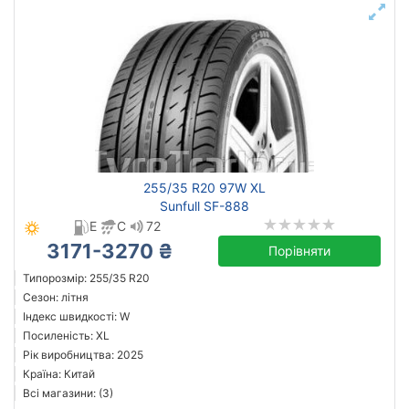
255/35 R20 97W XL
Sunfull SF-888
E
C
72
3171-3270 ₴
Порівняти
Типорозмір: 255/35 R20
Сезон: літня
Індекс швидкості: W
Посиленість: XL
Рік виробництва: 2025
Країна: Китай
Всі магазини: (3)