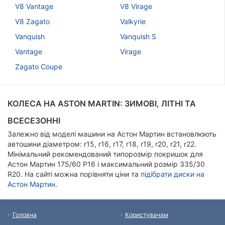
V8 Vantage
V8 Virage
V8 Zagato
Valkyrie
Vanquish
Vanquish S
Vantage
Virage
Zagato Coupe
КОЛЕСА НА ASTON MARTIN: ЗИМОВІ, ЛІТНІ ТА
ВСЕСЕЗОННІ
Залежно від моделі машини на Астон Мартин встановлюють
автошини діаметром: r15, r16, r17, r18, r19, r20, r21, r22.
Мінімальний рекомендований типорозмір покришок для
Астон Мартин 175/60 Р16 і максимальний розмір 335/30
R20. На сайті можна порівняти ціни та
підібрати диски на
Астон Мартин
.
Головна
Користувачам