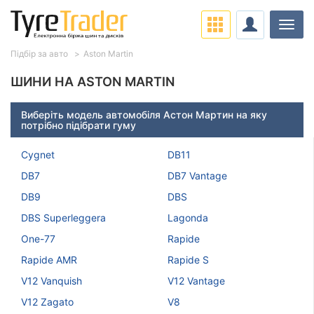
Навіг
Підбір за авто
Aston Martin
ШИНИ НА ASTON MARTIN
Виберіть модель автомобіля Астон Мартин на яку
потрібно підібрати гуму
Cygnet
DB11
DB7
DB7 Vantage
DB9
DBS
DBS Superleggera
Lagonda
One-77
Rapide
Rapide AMR
Rapide S
V12 Vanquish
V12 Vantage
V12 Zagato
V8