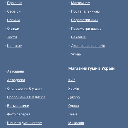
Про сайт
Магазинам
Сервіси
Постачальникам
Новини
Параметри шин
Огляди
Параметри дисків
Тести
Реклама
Контакти
Для правовласників
Угода
Магазини гуми в Україні
Автошини
Автодиски
Київ
Оголошення б у шин
Харків
Оголошення б у дисків
Дніпро
Всі магазини
Одеса
Фото галерея
Львів
Шини та диски оптом
Миколаїв