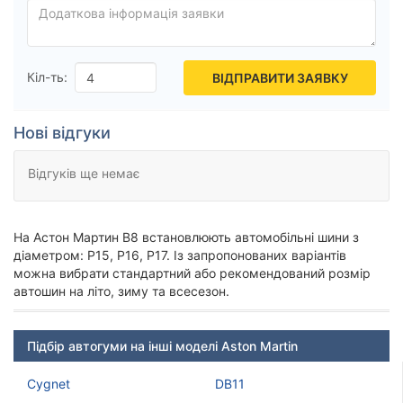
Скинути
Підібрати
Кіл-ть:
ВІДПРАВИТИ ЗАЯВКУ
Нові відгуки
Відгуків ще немає
На Астон Мартин В8 встановлюють автомобільні шини з
діаметром: Р15, Р16, Р17. Із запропонованих варіантів
можна вибрати стандартний або рекомендований розмір
автошин на літо, зиму та всесезон.
Підбір автогуми на інші моделі Aston Martin
Cygnet
DB11