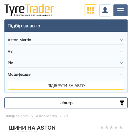
Навіг
Підбір за авто
ПІДІБРАТИ ЗА АВТО
Фільтр
Діапазон цін
Підбір за авто
Aston Martin
V8
від
до
ШИНИ НА ASTON