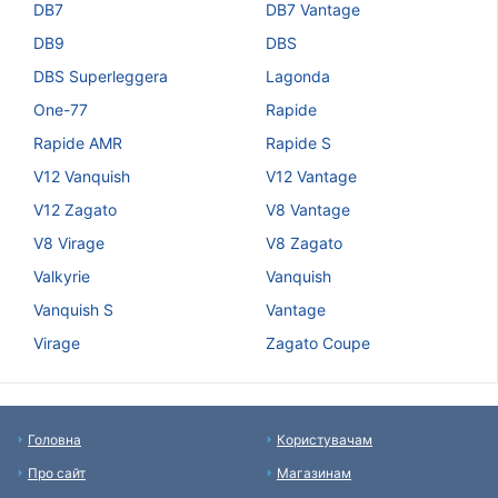
DB7
DB7 Vantage
DB9
DBS
DBS Superleggera
Lagonda
One-77
Rapide
Rapide AMR
Rapide S
V12 Vanquish
V12 Vantage
V12 Zagato
V8 Vantage
V8 Virage
V8 Zagato
Valkyrie
Vanquish
Vanquish S
Vantage
Virage
Zagato Coupe
Головна
Користувачам
Про сайт
Магазинам