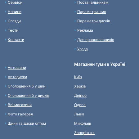
Сервіси
Постачальникам
Новини
Параметри шин
Огляди
Параметри дисків
Тести
Реклама
Контакти
Для правовласників
Угода
Магазини гуми в Україні
Автошини
Автодиски
Київ
Оголошення б у шин
Харків
Оголошення б у дисків
Дніпро
Всі магазини
Одеса
Фото галерея
Львів
Шини та диски оптом
Миколаїв
Запоріжжя