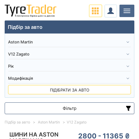
Навіг
Підбір за авто
ПІДІБРАТИ ЗА АВТО
Фільтр
Діапазон цін
Підбір за авто
Aston Martin
V12 Zagato
від
до
ШИНИ НА ASTON
2800 - 11365 ₴