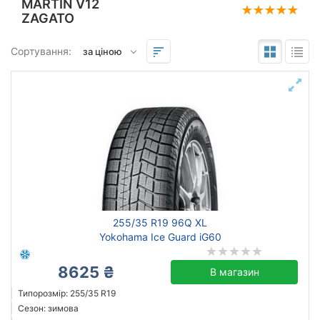
MARTIN V12
ZAGATO
Підбір за параметрами
Сортування:
255
35
19
Сезон
всесезонна
зимова нешип
літня
255/35 R19 96Q XL
Yokohama Ice Guard iG60
Michelin
8625 ₴
В магазин
Continental
Типорозмір: 255/35 R19
Bridgestone
Сезон: зимова
Pirelli