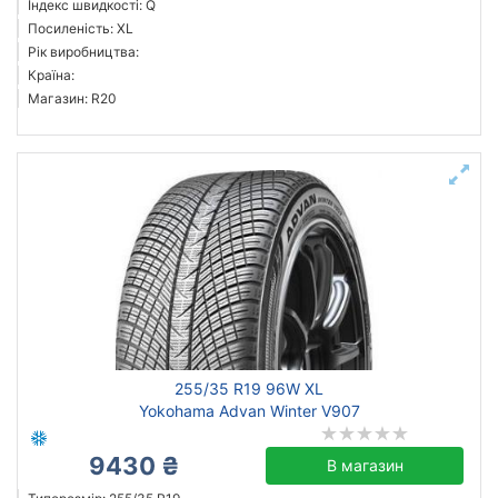
Індекс швидкості: Q
Grenlander
Посиленість: XL
Рік виробництва:
Kleber
Країна:
Lanvigator
Магазин: R20
Maxxis
Всі бренди
Тип транспортного засобу
Посилена шина
Скинути
Підібрати
255/35 R19 96W XL
Yokohama Advan Winter V907
9430 ₴
В магазин