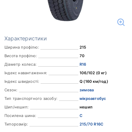
Характеристики
Ширина профілю:
215
Висота профілю:
70
Діаметр колеса:
R16
Індекс навантаження:
106/102 (0 кг)
Індекс швидкості:
Q (160 км/год)
Сезон:
зимова
Тип транспортного засобу:
мікроавтобус
Шип/нешип:
нешип
Посилена шина:
C
Типорозмір:
215/70 R16C