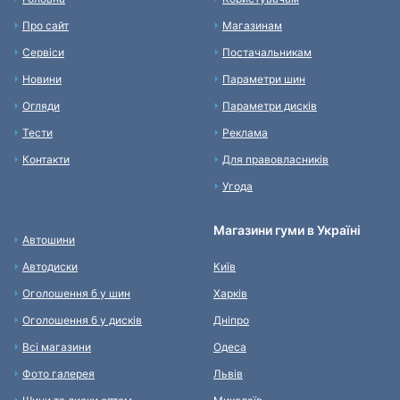
Про сайт
Магазинам
Сервіси
Постачальникам
Новини
Параметри шин
Огляди
Параметри дисків
Тести
Реклама
Контакти
Для правовласників
Угода
Магазини гуми в Україні
Автошини
Автодиски
Київ
Оголошення б у шин
Харків
Оголошення б у дисків
Дніпро
Всі магазини
Одеса
Фото галерея
Львів