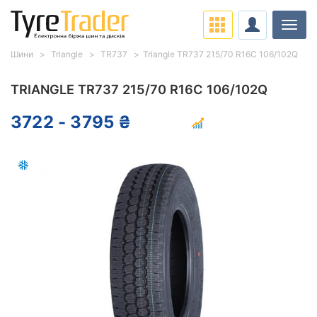
Навіг
Шини
Triangle
TR737
Triangle TR737 215/70 R16C 106/102Q
TRIANGLE TR737 215/70 R16C 106/102Q
3722 - 3795 ₴