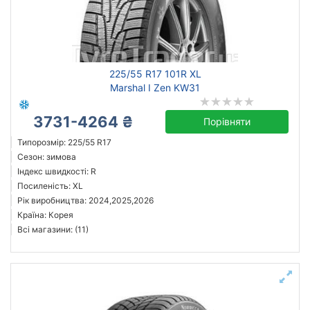
Посилена шина
Рік виробництва
225/55 R17 101R XL
Країна виробництва
Marshal I Zen KW31
3731-4264 ₴
Порівняти
Типорозмір: 225/55 R17
Скинути
Підібрати
Сезон: зимова
Індекс швидкості: R
Посиленість: XL
Рік виробництва: 2024,2025,2026
Країна: Корея
Всі магазини: (11)