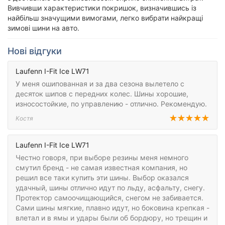
Вивчивши характеристики покришок, визначившись із
найбільш значущими вимогами, легко вибрати найкращі
зимові шини на авто.
Нові відгуки
Laufenn I-Fit Ice LW71
У меня ошипованная и за два сезона вылетело с
десяток шипов с передних колес. Шины хорошие,
износостойкие, по управлению - отлично. Рекомендую.
Костя
Laufenn I-Fit Ice LW71
Честно говоря, при выборе резины меня немного
смутил бренд - не самая известная компания, но
решил все таки купить эти шины. Выбор оказался
удачный, шины отлично идут по льду, асфальту, снегу.
Протектор самоочищающийся, снегом не забивается.
Сами шины мягкие, плавно идут, но боковина крепкая -
влетал и в ямы и удары были об бордюру, но трещин и