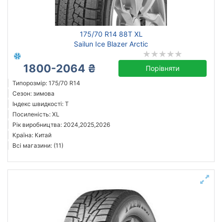
всесезонна
зимова нешип
зимова шип
175/70 R14 88T XL
літня
Sailun Ice Blazer Arctic
1800-2064 ₴
Порівняти
Типорозмір: 175/70 R14
Michelin
Сезон: зимова
Continental
Індекс швидкості: T
Посиленість: XL
Triangle
Рік виробництва: 2024,2025,2026
Hankook
Країна: Китай
Sailun
Всі магазини: (11)
Goodyear
Bridgestone
Pirelli
Всі бренди
Тип транспортного засобу