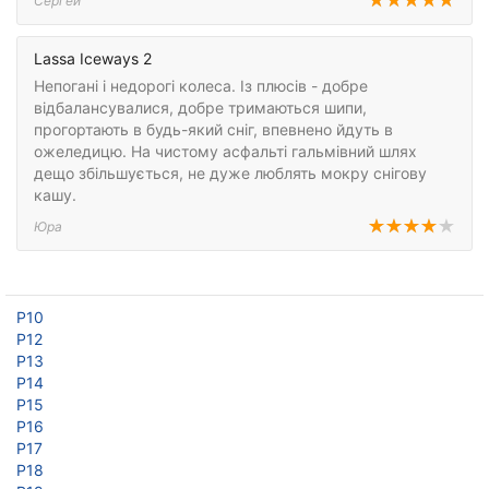
Сергей
Lassa Iceways 2
Непогані і недорогі колеса. Із плюсів - добре
відбалансувалися, добре тримаються шипи,
прогортають в будь-який сніг, впевнено йдуть в
ожеледицю. На чистому асфальті гальмівний шлях
дещо збільшується, не дуже люблять мокру снігову
кашу.
Юра
Р10
Р12
Р13
Р14
Р15
Р16
Р17
Р18