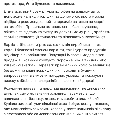
протектора, його будовою та ламелями.
Дізнатися, який розмір гуми потрібен на вашому авто,
допоможе калькулятор шин, за допомогою якого можна
підібрати рекомендований типорозмір автошин по марці
автомобіля. Правильне встановлення, балансування,
обкатка та підтримка тиску на допустимому рівні, зроблять
термін експлуатації тривалим та підвищать зносостійкість.
Вартість більшою мірою залежить від виробника – є як
хороші бюджетні економ варіанти, так і дорога продукція
від лідерів виробництва. Популярні імпортні моделі з топ-
продажів і новинки коштують дорожче, ніж вітчизняні або
китайські аналоги. Переваги преміальних коліс очевидні: це
безшумні та міцні покришки, які проходять будь-які
випробування в зимових погодних умовах та показують
високу стійкість на зледенілій та засніженій дорозі.
Розуміння переваг та недоліків шипованих і нешипованих
шин, так само як і знання основних параметрів, що
впливають на безпеку, дозволить зробити вдалий вибір.
Купівля зимової гуми відмінної якості рідко коштує дешево,
але можливість замовити колеса у постачальників зі складу
з доставкою або самовивозом сприяє зниженню витрат.