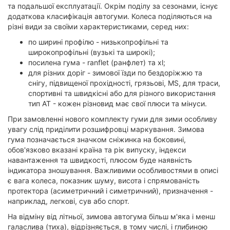
та подальшої експлуатації. Окрім поділу за сезонами, існує
додаткова класифікація автогуми. Колеса поділяються на
різні види за своїми характеристиками, серед них:
по ширині профілю - низькопрофільні та
широкопрофільні (вузькі та широкі);
посилена гума - ranflet (ранфлет) та xl;
для різних доріг - зимової їзди по бездоріжжю та
снігу, підвищеної прохідності, грязьові, MS, для траси,
спортивні та швидкісні або для різного використання
тип АТ - кожен різновид має свої плюси та мінуси.
При замовленні нового комплекту гуми для зими особливу
увагу слід приділити розшифровці маркування. Зимова
гума позначається значком сніжинка на боковині,
обов'язково вказані країна та рік випуску, індекси
навантаження та швидкості, плюсом буде наявність
індикатора зношування. Важливими особливостями в описі
є вага колеса, показник шуму, висота і спрямованість
протектора (асиметричний і симетричний), призначення -
наприклад, легкові, сув або спорт.
На відміну від літньої, зимова автогума більш м'яка і менш
галаслива (тиха), відрізняється, в тому числі, і глибиною