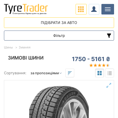
Навіг
ПІДІБРАТИ ЗА АВТО
Фільтр
Діапазон цін
Шины
Зимняя
від
до
ЗИМОВІ ШИНИ
1750 - 5161 ₴
Підбір за параметрами
Сортування:
Сезон