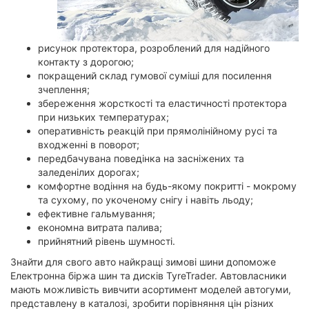
рисунок протектора, розроблений для надійного
контакту з дорогою;
покращений склад гумової суміші для посилення
зчеплення;
збереження жорсткості та еластичності протектора
при низьких температурах;
оперативність реакцій при прямолінійному русі та
входженні в поворот;
передбачувана поведінка на засніжених та
заледенілих дорогах;
комфортне водіння на будь-якому покритті - мокрому
та сухому, по укоченому снігу і навіть льоду;
ефективне гальмування;
економна витрата палива;
прийнятний рівень шумності.
Знайти для свого авто найкращі зимові шини допоможе
Електронна біржа шин та дисків TyreTrader. Автовласники
мають можливість вивчити асортимент моделей автогуми,
представлену в каталозі, зробити порівняння цін різних