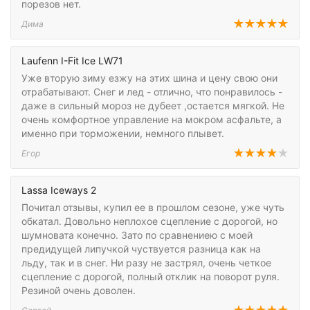
порезов нет.
Дима
Laufenn I-Fit Ice LW71
Уже вторую зиму езжу на этих шина и цену свою они
отрабатывают. Снег и лед - отлично, что понравилось -
даже в сильный мороз не дубеет ,остается мягкой. Не
очень комфортное управление на мокром асфальте, а
именно при торможении, немного плывет.
Егор
Lassa Iceways 2
Почитал отзывы, купил ее в прошлом сезоне, уже чуть
обкатал. Довольно неплохое сцепление с дорогой, но
шумновата конечно. Зато по сравнениею с моей
предидущей липучкой чуствуется разница как на
льду, так и в снег. Ни разу не застрял, очень четкое
сцепление с дорогой, полный отклик на поворот руля.
Резиной очень доволен.