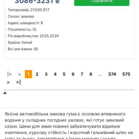
3086-3231 ₴
Порівняти
Типорозмір: 215/55 R17
Сезон: зимова
Індекс швидкості: R
Посиленість: XL
Рік виробництва: 2025,2026
Країна: Китай
Всі магазини: (6)
|<
<
1
2
3
4
5
6
7
8
...
574
575
>
>|
Якісна автомобільна зимова гума є основою впевненого
водіння у складних погодних умовах, які готує зимовий
сезон. Шини для зими повинні забезпечувати відмінне
зчеплення, курсову стійкість і короткий гальмівний шлях на
снігу та льоду, справлятися з їздою мокрим і сухим