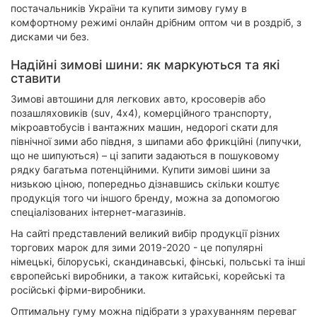
постачальників України та купити зимову гуму в
комфортному режимі онлайн дрібним оптом чи в роздріб, з
дисками чи без.
Надійні зимові шини: як маркуються та які
ставити
Зимові автошини для легкових авто, кросоверів або
позашляховиків (suv, 4х4), комерційного транспорту,
мікроавтобусів і вантажних машин, недорогі скати для
північної зими або півдня, з шипами або фрикційні (липучки,
що не шипуються) – ці запити задаються в пошуковому
рядку багатьма потенційними. Купити зимові шини за
низькою ціною, попередньо дізнавшись скільки коштує
продукція того чи іншого бренду, можна за допомогою
спеціалізованих інтернет-магазинів.
На сайті представлений великий вибір продукції різних
торгових марок для зими 2019-2020 - це популярні
німецькі, білоруські, скандинавські, фінські, польські та інші
європейські виробники, а також китайські, корейські та
російські фірми-виробники.
Оптимальну гуму можна підібрати з урахуванням переваг