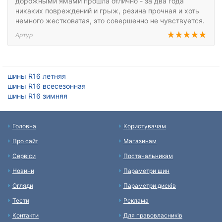
дорожными ямами прошла отлично - за два года
никаких повреждений и грыж, резина прочная и хоть
немного жестковатая, это совершенно не чувствуется.
Артур
шины R16 летняя
шины R16 всесезонная
шины R16 зимняя
Головна
Користувачам
Про сайт
Магазинам
Сервіси
Постачальникам
Новини
Параметри шин
Огляди
Параметри дисків
Тести
Реклама
Контакти
Для правовласників