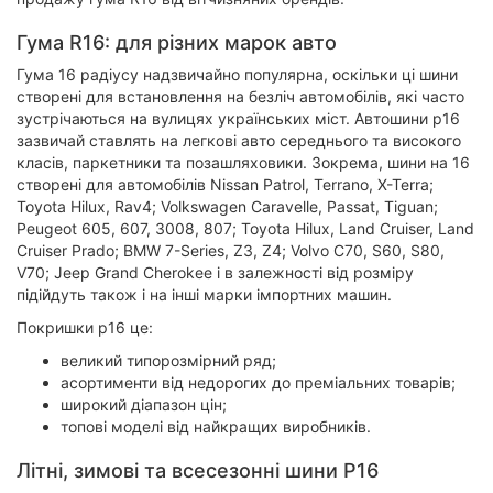
Гума R16: для різних марок авто
Гума 16 радіусу надзвичайно популярна, оскільки ці шини
створені для встановлення на безліч автомобілів, які часто
зустрічаються на вулицях українських міст. Автошини р16
зазвичай ставлять на легкові авто середнього та високого
класів, паркетники та позашляховики. Зокрема, шини на 16
створені для автомобілів Nissan Patrol, Terrano, X-Terra;
Toyota Hilux, Rav4; Volkswagen Caravelle, Passat, Tiguan;
Peugeot 605, 607, 3008, 807; Toyota Hilux, Land Cruiser, Land
Cruiser Prado; BMW 7-Series, Z3, Z4; Volvo C70, S60, S80,
V70; Jeep Grand Cherokee і в залежності від розміру
підійдуть також і на інші марки імпортних машин.
Покришки р16 це:
великий типорозмірний ряд;
асортименти від недорогих до преміальних товарів;
широкий діапазон цін;
топові моделі від найкращих виробників.
Літні, зимові та всесезонні шини Р16