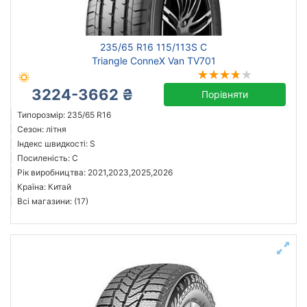
Michelin
235/65 R16 115/113S C
Continental
Triangle ConneX Van TV701
Triangle
3224-3662 ₴
Hankook
Порівняти
Sailun
Типорозмір: 235/65 R16
Сезон: літня
Goodyear
Індекс швидкості: S
Bridgestone
Посиленість: C
Pirelli
Рік виробництва: 2021,2023,2025,2026
Країна: Китай
Всі бренди
Всі магазини: (17)
Тип транспортного засобу
Посилена шина
Рік виробництва
Країна виробництва