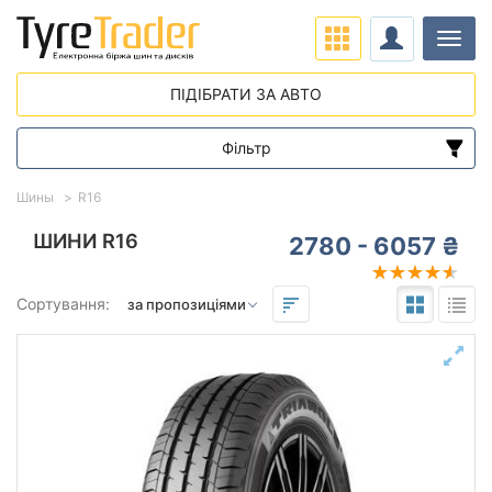
Навіг
ПІДІБРАТИ ЗА АВТО
Фільтр
Діапазон цін
Шины
R16
від
до
ШИНИ R16
2780 - 6057 ₴
Підбір за параметрами
Сортування:
16
Сезон