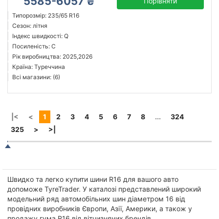
5585-6057 ₴
Порівняти
Типорозмір: 235/65 R16
Сезон: літня
Індекс швидкості: Q
Посиленість: C
Рік виробництва: 2025,2026
Країна: Туреччина
Всі магазини: (6)
|<
<
1
2
3
4
5
6
7
8
...
324
325
>
>|
Швидко та легко купити шини R16 для вашого авто
допоможе TyreTrader. У каталозі представлений широкий
модельний ряд автомобільних шин діаметром 16 від
провідних виробників Європи, Азії, Америки, а також у
продажу гума R16 від вітчизняних брендів.