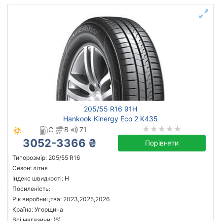
205/55 R16 91H
Hankook Kinergy Eco 2 K435
C
B
71
3052-3366 ₴
Порівняти
Типорозмір: 205/55 R16
Сезон: літня
Індекс швидкості: H
Посиленість:
Рік виробництва: 2023,2025,2026
Країна: Угорщина
Всі магазини: (6)