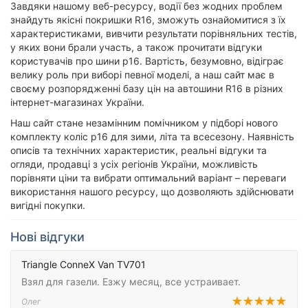
Завдяки нашому веб-ресурсу, водії без жодних проблем
знайдуть якісні покришки R16, зможуть ознайомитися з їх
характеристиками, вивчити результати порівняльних тестів,
у яких вони брали участь, а також прочитати відгуки
користувачів про шини р16. Вартість, безумовно, відіграє
велику роль при виборі певної моделі, а наш сайт має в
своєму розпорядженні базу цін на автошини R16 в різних
інтернет-магазинах України.
Наш сайт стане незамінним помічником у підборі нового
комплекту коліс р16 для зими, літа та всесезону. Наявність
описів та технічних характеристик, реальні відгуки та
огляди, продавці з усіх регіонів України, можливість
порівняти ціни та вибрати оптимальний варіант – переваги
використання нашого ресурсу, що дозволяють здійснювати
вигідні покупки.
Нові відгуки
Triangle ConneX Van TV701
Взял для газели. Езжу месяц, все устраивает.
Олег