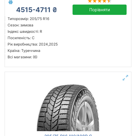
4515-4711 ₴
Порівняти
Типорозмір: 205/75 R16
Сезон: зимова
Індекс швидкості: R
Посиленість: C
Рік виробництва: 2024,2025
Країна: Туреччина
Всі магазини: (6)