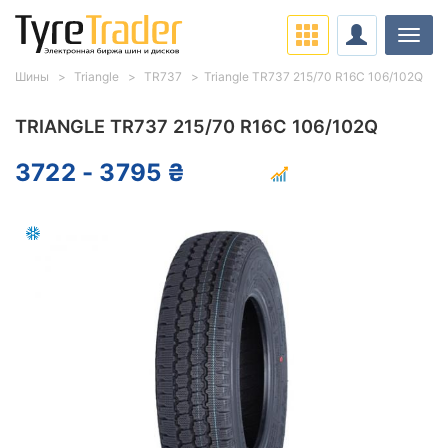
Нави
Шины
Triangle
TR737
Triangle TR737 215/70 R16C 106/102Q
TRIANGLE TR737 215/70 R16C 106/102Q
3722 - 3795 ₴