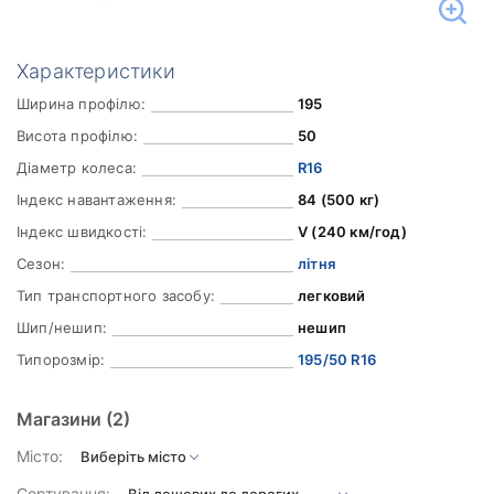
Характеристики
Ширина профілю:
195
Висота профілю:
50
Діаметр колеса:
R16
Індекс навантаження:
84 (500 кг)
Індекс швидкості:
V (240 км/год)
Сезон:
літня
Тип транспортного засобу:
легковий
Шип/нешип:
нешип
Типорозмір:
195/50 R16
Магазини
(2)
Місто:
Сортування: