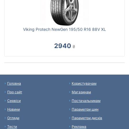
Viking Protech NewGen 195/50 R16 88V XL
2940
₴
Головна
Користувачам
Про сайт
Магазинам
Сервіси
Постачальникам
Новини
Параметри шин
Огляди
Параметри дисків
Тести
Реклама