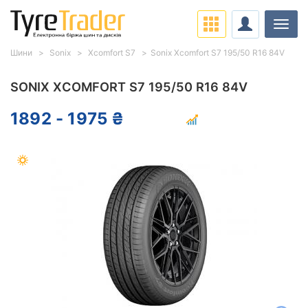
Навіг
Шини
Sonix
Xcomfort S7
Sonix Xcomfort S7 195/50 R16 84V
SONIX XCOMFORT S7 195/50 R16 84V
1892 - 1975 ₴