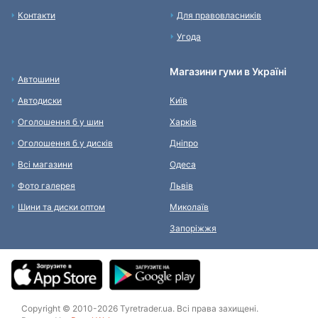
Контакти
Для правовласників
Угода
Магазини гуми в Україні
Автошини
Автодиски
Київ
Оголошення б у шин
Харків
Оголошення б у дисків
Дніпро
Всі магазини
Одеса
Фото галерея
Львів
Шини та диски оптом
Миколаїв
Запоріжжя
Copyright © 2010-2026 Tyretrader.ua. Всі права захищені.