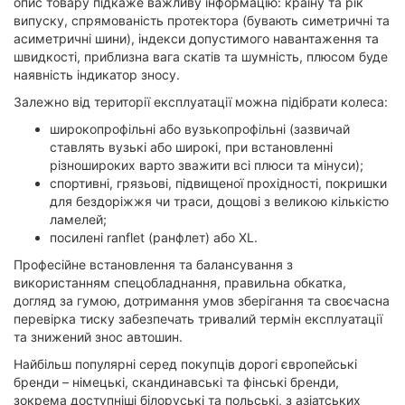
опис товару підкаже важливу інформацію: країну та рік
випуску, спрямованість протектора (бувають симетричні та
асиметричні шини), індекси допустимого навантаження та
швидкості, приблизна вага скатів та шумність, плюсом буде
наявність індикатор зносу.
Залежно від території експлуатації можна підібрати колеса:
широкопрофільні або вузькопрофільні (зазвичай
ставлять вузькі або широкі, при встановленні
різношироких варто зважити всі плюси та мінуси);
спортивні, грязьові, підвищеної прохідності, покришки
для бездоріжжя чи траси, дощові з великою кількістю
ламелей;
посилені ranflet (ранфлет) або XL.
Професійне встановлення та балансування з
використанням спецобладнання, правильна обкатка,
догляд за гумою, дотримання умов зберігання та своєчасна
перевірка тиску забезпечать тривалий термін експлуатації
та знижений знос автошин.
Найбільш популярні серед покупців дорогі європейські
бренди – німецькі, скандинавські та фінські бренди,
зокрема доступніші білоруські та польські, з азіатських