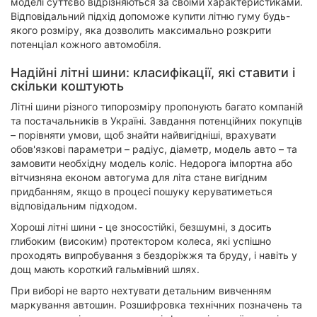
моделі суттєво відрізняються за своїми характеристиками.
Відповідальний підхід допоможе купити літню гуму будь-
якого розміру, яка дозволить максимально розкрити
потенціал кожного автомобіля.
Надійні літні шини: класифікації, які ставити і
скільки коштують
Літні шини різного типорозміру пропонують багато компаній
та постачальників в Україні. Завдання потенційних покупців
– порівняти умови, щоб знайти найвигідніші, врахувати
обов'язкові параметри – радіус, діаметр, модель авто – та
замовити необхідну модель коліс. Недорога імпортна або
вітчизняна економ автогума для літа стане вигідним
придбанням, якщо в процесі пошуку керуватиметься
відповідальним підходом.
Хороші літні шини - це зносостійкі, безшумні, з досить
глибоким (високим) протектором колеса, які успішно
проходять випробування з бездоріжжя та бруду, і навіть у
дощ мають короткий гальмівний шлях.
При виборі не варто нехтувати детальним вивченням
маркування автошин. Розшифровка технічних позначень та