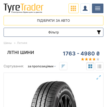
Навіг
ПІДІБРАТИ ЗА АВТО
Фільтр
Діапазон цін
Шины
Летняя
від
до
ЛІТНІ ШИНИ
1763 - 4980 ₴
Підбір за параметрами
Сортування:
Сезон