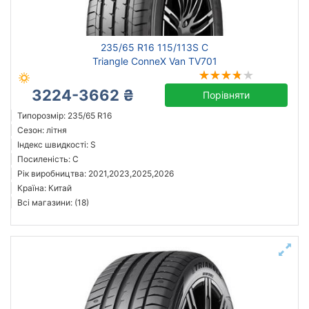
всесезонна
зимова нешип
зимова шип
235/65 R16 115/113S C
літня
Triangle ConneX Van TV701
3224-3662 ₴
Порівняти
Типорозмір: 235/65 R16
Michelin
Сезон: літня
Continental
Індекс швидкості: S
Посиленість: C
Triangle
Рік виробництва: 2021,2023,2025,2026
Hankook
Країна: Китай
Sailun
Всі магазини: (18)
Goodyear
Bridgestone
Pirelli
Всі бренди
Тип транспортного засобу