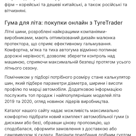
фірм – корейські та дешеві китайські, а також російські та
вітчизняні.
Гума для літа: покупки онлайн з TyreTrader
Літні шини, розроблені найкращими компаніями-
виробниками, мають оптимізований дизайн малюнка
протектора, що сприяє ефективному гальмування.
Комфортна, м'яка та тиха автогума відмінно поглинає
дорожні нерівності, дозволяє зберегти контроль над
машиною, сприяючи максимальній безпеці протягом усього
літнього сезону.
Помічником у підборі потрібного розміру стане калькулятор
шин, який підбере параметри діаметра, ширини і висоти
профілю по марці автомобіля. Додатковою інформацією
послужить топ продаж і найпопулярніших моделей літа
2019 та 2020, огляд новинок лідерів виробництва.
Каталог нашого сайту надає можливість максимально
комфортно підібрати новий комплект автомобільної гуми (з
дисками або без), обравши цінову пропозицію, що
сподобалася, оформити замовлення з доставкою або
самовивозом зі складу. Варіанти придбання дрібним гуртом