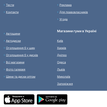
Тести
Реклама
Контакти
Для правовласників
Угода
Магазини гуми в Україні
Автошини
Автодиски
Київ
Оголошення б у шин
Харків
Оголошення б у дисків
Дніпро
Всі магазини
Одеса
Фото галерея
Львів
Шини та диски оптом
Миколаїв
Запоріжжя