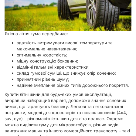
Якісна літня гума передбачає:
здатність витримувати високі температури та
максимальне навантаження;
оптимальну жорсткість;
міцну конструкцію боковини;
відмінні гальмівні характеристики;
склад гумової суміші, що знижує опір коченню;
прийнятний рівень шуму;
надійне зчеплення різних типів дорожнього покриття.
Купити літні шини для будь-яких умов експлуатації,
вибравши найкращий варіант, допоможе знання основних
вимог, що гарантують безпеку. Легкові та легковантажні
покришки, моделі для кросоверів та позашляховиків (4х4,
suv, сув) – різноманітність шин для літа вражає. Окремо
можна виділити гуму для мікроавтобусів, різних видів
вантажних машин та іншого комерційного транспорту – такі