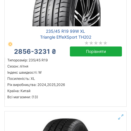
Посилена шина
Рік виробництва
235/45 R19 99W XL
Країна виробництва
Triangle EffeXSport TH202
2856-3231 ₴
Порівняти
Типорозмір: 235/45 R19
Скинути
Підібрати
Сезон: літня
Індекс швидкості: W
Посиленість: XL
Рік виробництва: 2024,2025,2026
Країна: Китай
Всі магазини: (13)