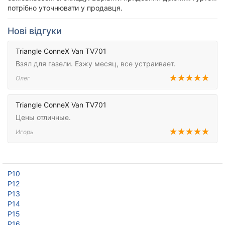
потрібно уточнювати у продавця.
Нові відгуки
Triangle ConneX Van TV701
Взял для газели. Езжу месяц, все устраивает.
Олег
Triangle ConneX Van TV701
Цены отличные.
Игорь
Р10
Р12
Р13
Р14
Р15
Р16