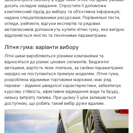
досить складне завдання. Спростити її допоможе
комплексний підхід до вибору та об'єктивна інформація,
надана спеціалізованими ресурсами. Порівняльні тести,
огляди, рейтинги, відгуки експертів та рядових
автовласників допоможуть купити літню гуму, яка вигідно
відрізняється якістю та технічними параметрами.
Літня гума: варіанти вибору
Літні шини виробляються різними компаніями та
відносяться до різних цінових сегментів. Бюджетні
автошини, вартість яких лояльна, за своїми параметрами
нерідко не поступаються преміум моделям. Літня гума,
розроблена відомими торговими марками, має ряд
переваг - відмінні швидкісні характеристики, забезпечує
курсову стійкість, ефективне відведення води та бруду,
низьку витрату палива. При цьому її ціна залишається
доступною, що робить такий вибір дуже вдалим.