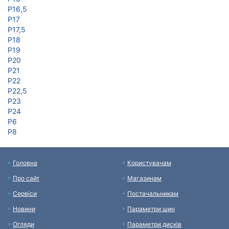
Р16,5
Р17
Р17,5
Р18
Р19
Р20
Р21
Р22
Р22,5
Р23
Р24
Р6
Р8
Головна
Користувачам
Про сайт
Магазинам
Сервіси
Постачальникам
Новини
Параметри шин
Огляди
Параметри дисків