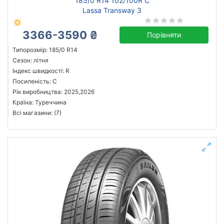
185/0 R14 102/100R C
Lassa Transway 3
3366-3590 ₴
Порівняти
Типорозмір: 185/0 R14
Сезон: літня
Індекс швидкості: R
Посиленість: C
Рік виробництва: 2025,2026
Країна: Туреччина
Всі магазини: (7)