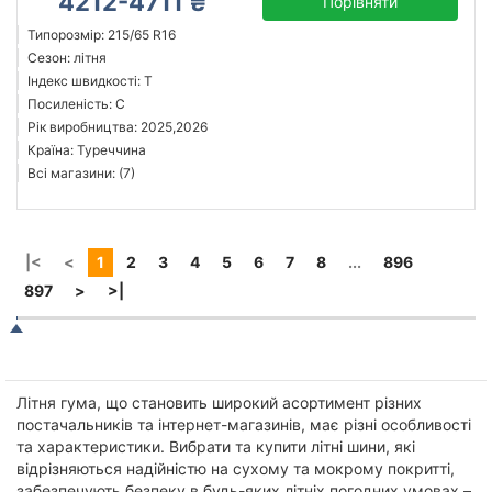
4212-4711 ₴
Порівняти
Типорозмір: 215/65 R16
Сезон: літня
Індекс швидкості: T
Посиленість: C
Рік виробництва: 2025,2026
Країна: Туреччина
Всі магазини: (7)
|<
<
1
2
3
4
5
6
7
8
...
896
897
>
>|
Літня гума, що становить широкий асортимент різних
постачальників та інтернет-магазинів, має різні особливості
та характеристики. Вибрати та купити літні шини, які
відрізняються надійністю на сухому та мокрому покритті,
забезпечують безпеку в будь-яких літніх погодних умовах –