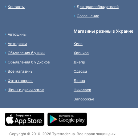
Контакты
Для правообладателей
Соглашение
Магазины резины в Украине
Автошины
Автодиски
Киев
Объявления б у шин
Харьков
Объявления б у дисков
Днепр
Все магазины
Одесса
Фото галерея
Львов
Шины и диски оптом
Николаев
Запорожье
Copyright © 2010-2026 Tyretrader.ua. Все права защищены.