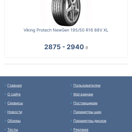
Viking Protech NewGen 195/50 R16 88V XL
2875 - 2940
₴
Главная
Пользователям
О сайте
Магазинам
Сервисы
Поставщикам
Новости
Параметры шин
Обзоры
Параметры дисков
Тесты
Реклама