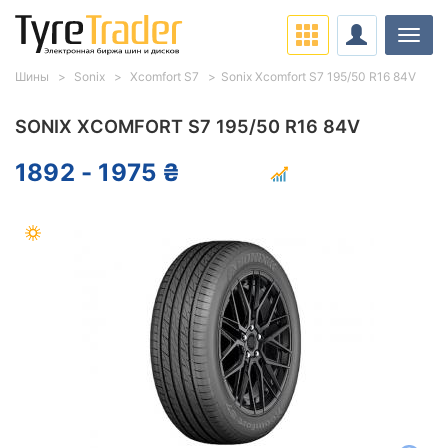
Нави
Шины
Sonix
Xcomfort S7
Sonix Xcomfort S7 195/50 R16 84V
SONIX XCOMFORT S7 195/50 R16 84V
1892 - 1975 ₴