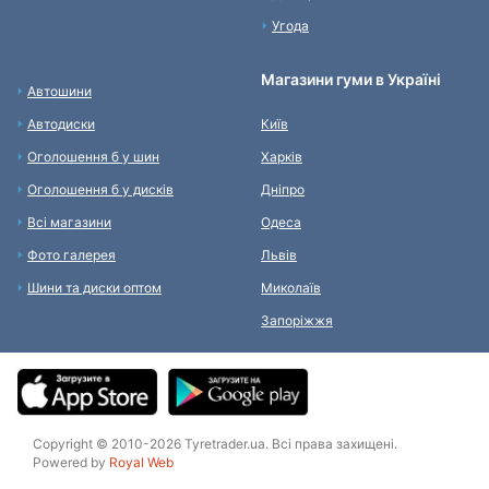
Угода
Магазини гуми в Україні
Автошини
Автодиски
Київ
Оголошення б у шин
Харків
Оголошення б у дисків
Дніпро
Всі магазини
Одеса
Фото галерея
Львів
Шини та диски оптом
Миколаїв
Запоріжжя
Copyright © 2010-2026 Tyretrader.ua. Всі права захищені.
Powered by
Royal Web