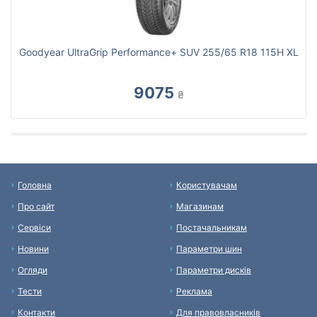
Goodyear UltraGrip Performance+ SUV 255/65 R18 115H XL
9075
₴
Головна
Користувачам
Про сайт
Магазинам
Сервіси
Постачальникам
Новини
Параметри шин
Огляди
Параметри дисків
Тести
Реклама
Контакти
Для правовласників