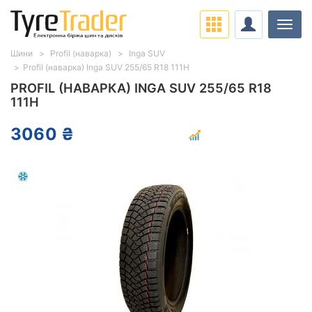
Навіг
Шини
Profil (наварка)
Inga SUV
Profil (наварка) Inga SUV 255/65 R18 111H
PROFIL (НАВАРКА) INGA SUV 255/65 R18
111H
3060 ₴