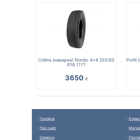
Collins (наварка) Nordic 4x4 255/65
Profil
R18 111T
3650
₴
Головна
Корис
Про сайт
Мага
Сервіси
Поста