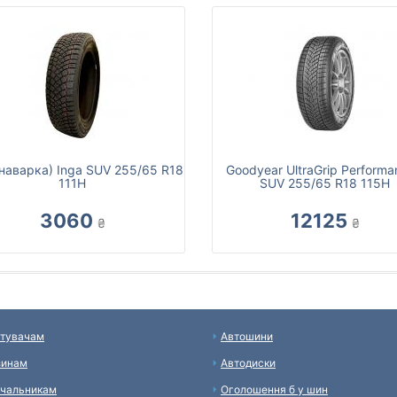
 (наварка) Inga SUV 255/65 R18
Goodyear UltraGrip Perform
111H
SUV 255/65 R18 115H
3060
12125
₴
₴
тувачам
Автошини
зинам
Автодиски
чальникам
Оголошення б у шин