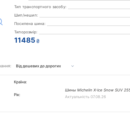
Тип транспортного засобу:
Шип/нешип:
Посилена шина:
Типорозмір:
11485
₴
вання:
Країна:
Шины Michelin X-Ice Snow SUV 255
Рік:
Актуальність
07.08.26