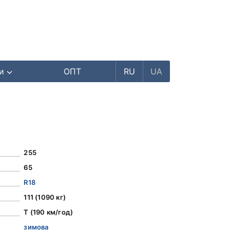
ри
ОПТ
RU
UA
255
65
R18
111 (1090 кг)
T (190 км/год)
зимова