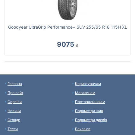
Goodyear UltraGrip Performance+ SUV 255/65 R18 115H XL
9075
₴
Головна
Користувачам
Про сайт
Магазинам
Сервіси
Постачальникам
Новини
Параметри шин
Огляди
Параметри дисків
Тести
Реклама