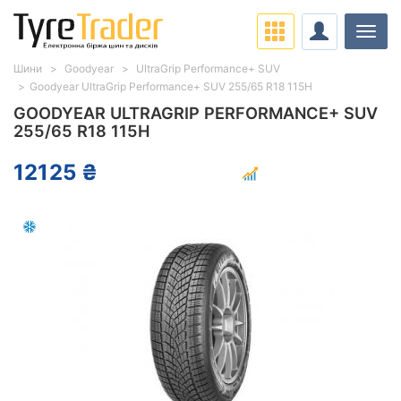
Навіг
Шини
Goodyear
UltraGrip Performance+ SUV
Goodyear UltraGrip Performance+ SUV 255/65 R18 115H
GOODYEAR ULTRAGRIP PERFORMANCE+ SUV
255/65 R18 115H
12125 ₴