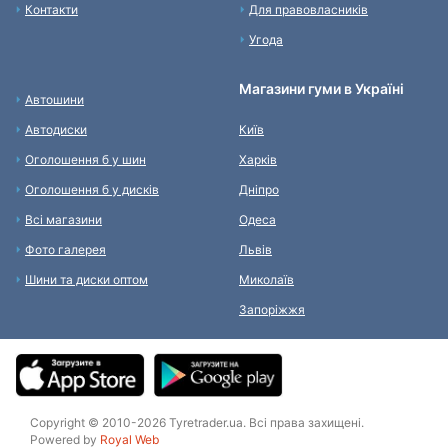
Контакти
Для правовласників
Угода
Магазини гуми в Україні
Автошини
Автодиски
Київ
Оголошення б у шин
Харків
Оголошення б у дисків
Дніпро
Всі магазини
Одеса
Фото галерея
Львів
Шини та диски оптом
Миколаїв
Запоріжжя
Copyright © 2010-2026 Tyretrader.ua. Всі права захищені.
Powered by
Royal Web