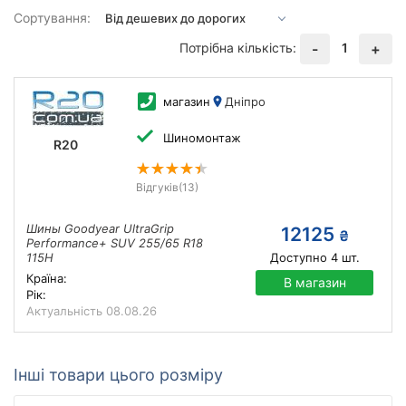
Сортування:
Потрібна кількість:
1
-
+
магазин
Дніпро
Шиномонтаж
R20
Відгуків
(13)
Шины Goodyear UltraGrip
12125
₴
Performance+ SUV 255/65 R18
115H
Доступно
4
шт.
Країна:
В магазин
Рік:
Актуальність
08.08.26
Інші товари цього розміру