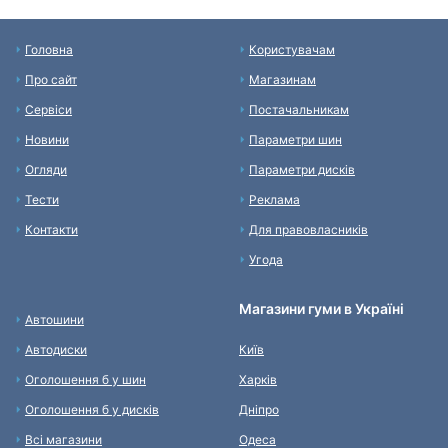
Головна
Користувачам
Про сайт
Магазинам
Сервіси
Постачальникам
Новини
Параметри шин
Огляди
Параметри дисків
Тести
Реклама
Контакти
Для правовласників
Угода
Магазини гуми в Україні
Автошини
Автодиски
Київ
Оголошення б у шин
Харків
Оголошення б у дисків
Дніпро
Всі магазини
Одеса