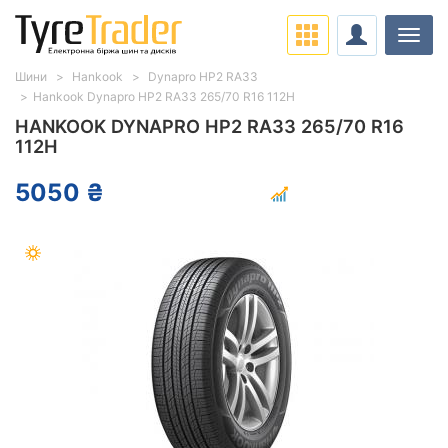
Навіг
Шини
Hankook
Dynapro HP2 RA33
Hankook Dynapro HP2 RA33 265/70 R16 112H
HANKOOK DYNAPRO HP2 RA33 265/70 R16
112H
5050 ₴