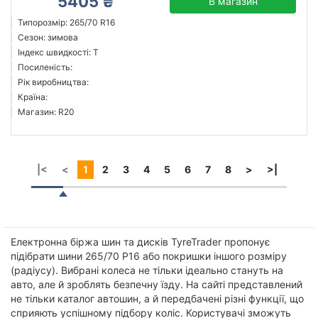
5405 ₴
В магазин
Типорозмір: 265/70 R16
Сезон: зимова
Індекс швидкості: T
Посиленість:
Рік виробництва:
Країна:
Магазин: R20
|<
<
1
2
3
4
5
6
7
8
>
>|
Електронна біржа шин та дисків TyreTrader пропонує
підібрати шини 265/70 Р16 або покришки іншого розміру
(радіусу). Вибрані колеса не тільки ідеально стануть на
авто, але й зроблять безпечну їзду. На сайті представлений
не тільки каталог автошин, а й передбачені різні функції, що
сприяють успішному підбору коліс. Користувачі зможуть