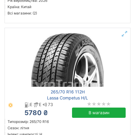
Рік виробництва: 2026
Країна: Китай
Всі магазини: (2)
265/70 R16 112H
Lassa Competus H/L
E
E
73
5780 ₴
В магазин
Типорозмір: 265/70 R16
Сезон: літня
Індекс швидкості: H