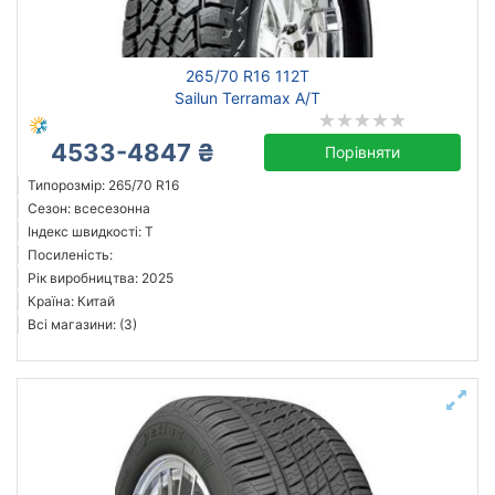
Michelin
265/70 R16 112T
Continental
Sailun Terramax A/T
Triangle
4533-4847 ₴
Hankook
Порівняти
Sailun
Типорозмір: 265/70 R16
Сезон: всесезонна
Goodyear
Індекс швидкості: T
Bridgestone
Посиленість:
Pirelli
Рік виробництва: 2025
Країна: Китай
Всі бренди
Всі магазини: (3)
Тип транспортного засобу
Посилена шина
Рік виробництва
Країна виробництва