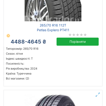
Скинути
Підібрати
265/70 R16 112T
Petlas Explero PT411
4488-4645 ₴
Порівняти
Типорозмір: 265/70 R16
Сезон: літня
Індекс швидкості: T
Посиленість:
Рік виробництва: 2024
Країна: Туреччина
Всі магазини: (2)