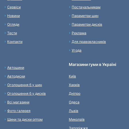
Сервіси
Постачальникам
Новини
Параметри шин
Огляди
Параметри дисків
Тести
Реклама
Контакти
Для правовласників
Угода
Магазини гуми в Україні
Автошини
Автодиски
Київ
Оголошення б у шин
Харків
Оголошення б у дисків
Дніпро
Всі магазини
Одеса
Фото галерея
Львів
Шини та диски оптом
Миколаїв
Запоріжжя