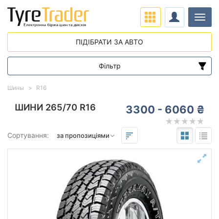
Навіг
ПІДІБРАТИ ЗА АВТО
Фільтр
Діапазон цін
Шины
R16
від
до
ШИНИ 265/70 R16
3300 - 6060 ₴
Підбір за параметрами
Сортування:
265
70
16
Сезон