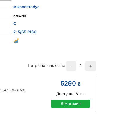
мікроавтобус
нешип
C
215/65 R16C
Потрібна кількість:
1
-
+
5290
₴
R16C 109/107R
Доступно
8
шт.
В магазин