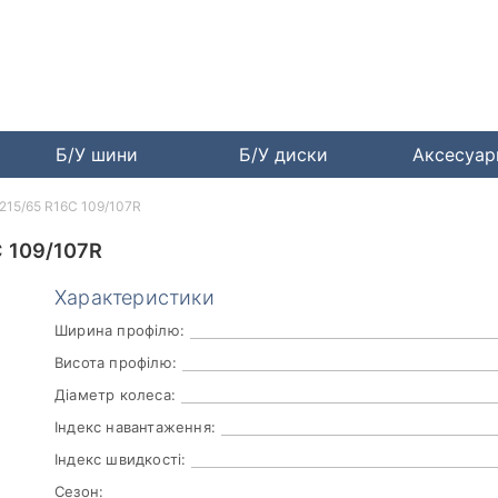
Б/У шини
Б/У диски
Аксесуа
 215/65 R16C 109/107R
 109/107R
Характеристики
Ширина профілю:
Висота профілю:
Діаметр колеса:
Індекс навантаження:
Індекс швидкості:
Сезон: