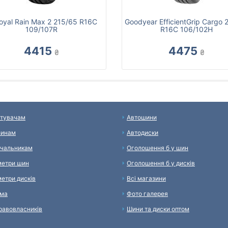
royal Rain Max 2 215/65 R16C
Goodyear EfficientGrip Cargo 
109/107R
R16C 106/102H
4415
4475
₴
₴
тувачам
Автошини
зинам
Автодиски
чальникам
Оголошення б у шин
етри шин
Оголошення б у дисків
етри дисків
Всі магазини
ама
Фото галерея
равовласників
Шини та диски оптом