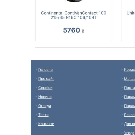
Continental ContiVanContact 100
Uni
215/65 R16C 106/104T
5760
₴
Головна
Корис
Про сайт
Мага
Сервіси
Поста
Новини
Парам
Огляди
Парам
Тести
Рекл
Контакти
Для п
Угода