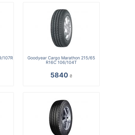
9/107R
Goodyear Cargo Marathon 215/65
R16С 106/104T
5840
₴