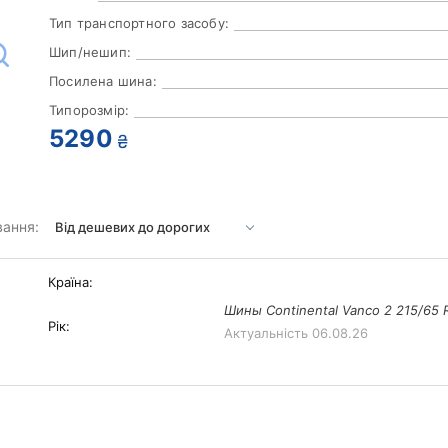
Тип транспортного засобу:
Шип/нешип:
Посилена шина:
Типорозмір:
5290
₴
вання:
Країна:
Шины Continental Vanco 2 215/65 
Рік:
Актуальність
06.08.26