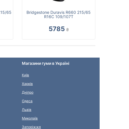
215/65
Bridgestone Duravis R660 215/65
R16C 109/107T
5785
₴
Магазини гуми в Україні
Київ
Харків
Дніпро
Одеса
Львів
Миколаїв
Запоріжжя