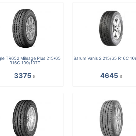
gle TR652 Mileage Plus 215/65
Barum Vanis 2 215/65 R16C 10
R16C 109/107T
3375
4645
₴
₴