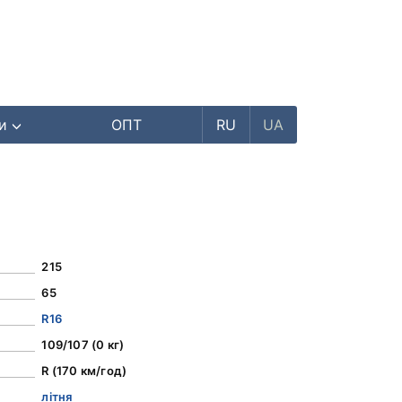
ри
ОПТ
RU
UA
215
65
R16
109/107 (0 кг)
R (170 км/год)
літня