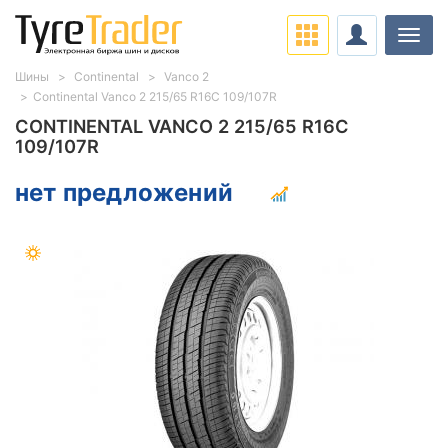
Нави
Шины
Continental
Vanco 2
Continental Vanco 2 215/65 R16C 109/107R
CONTINENTAL VANCO 2 215/65 R16C
109/107R
нет предложений