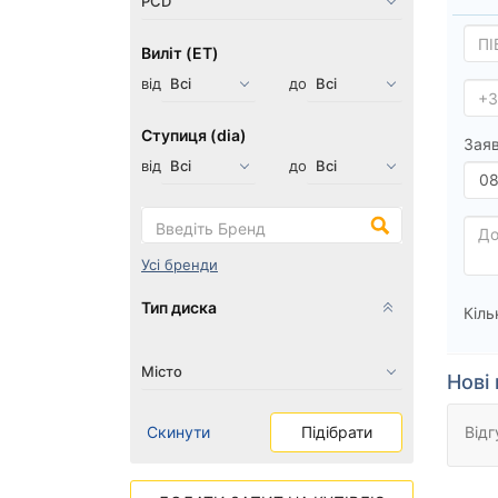
Виліт (ET)
від
до
Ступиця (dia)
Заяв
від
до
Усі бренди
Тип диска
Кіль
Нові 
Скинути
Підібрати
Відг