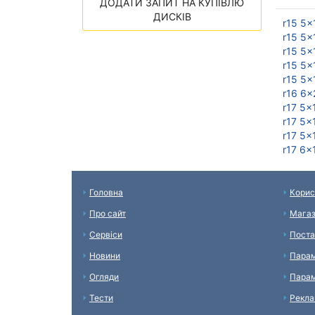
ДОДАТИ ЗАПИТ НА КУПІВЛЮ
ДИСКІВ
r15 5x
r15 5x
r15 5x
r15 5x
r15 5x
r16 6x
r17 5x
r17 5x
r17 5x
r17 6x
Головна
Корис
Про сайт
Мага
Сервіси
Поста
Новини
Парам
Огляди
Парам
Тести
Рекл