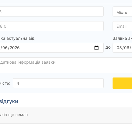
ка актуальна від
Заявка а
кість:
відгуки
уків ще немає