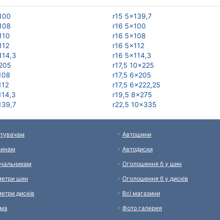
100
r15 5x139,7
108
r16 5x100
110
r16 5x108
112
r16 5x112
114,3
r16 5x114,3
205
r17,5 10x225
108
r17,5 6x205
112
r17,5 6x222,25
114,3
r19,5 8x275
139,7
r22,5 10x335
тувачам
Автошини
зинам
Автодиски
чальникам
Оголошення б у шин
етри шин
Оголошення б у дисків
етри дисків
Всі магазини
ама
Фото галерея