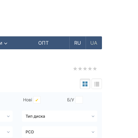
ри
ОПТ
RU
UA
Нові
Б/У