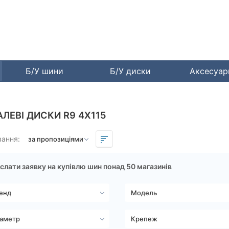
Б/У шини
Б/У диски
Аксесуа
АЛЕВІ ДИСКИ R9 4X115
вання:
слати заявку на купівлю шин понад 50 магазинів