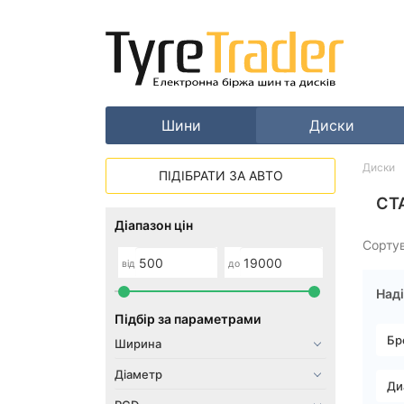
Шини
Диски
Диски
ПІДІБРАТИ ЗА АВТО
СТ
Діапазон цін
Сорту
від
до
Наді
Підбір за параметрами