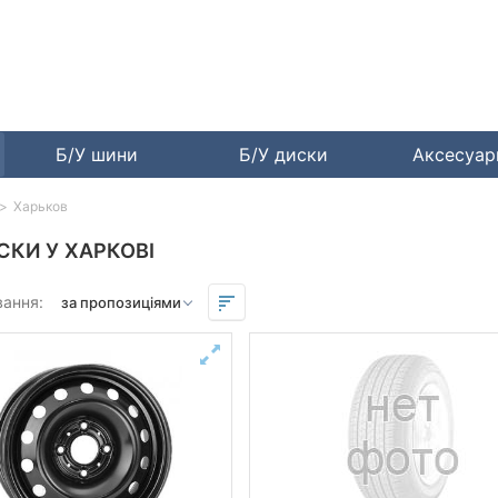
Б/У шини
Б/У диски
Аксесуа
Харьков
СКИ У ХАРКОВІ
вання: