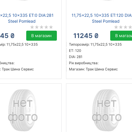
5x22,5 10x335 ET:0 DIA:281
11,75x22,5 10x335 ET:120 DIA
Steel Pomlead
Steel Pomlead
245 ₴
11245 ₴
В магазин
В магаз
ір: 11,75x22,5 10x335
Типорозмір: 11,75x22,5 10x335
ET: 120
DIA: 281
бництва:
Рік виробництва:
: Трак Шина Сервис
Магазин: Трак Шина Сервис