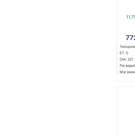
11,7
77
Типорозм
ET: 0
DIA: 221
Рік виро
Магазин