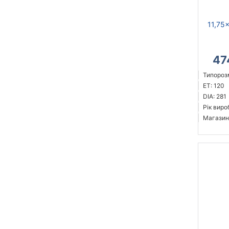
11,75
47
Типорозм
ET: 120
DIA: 281
Рік виро
Магазин