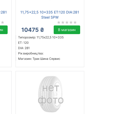
:281
11,75x22,5 10x335 ET:120 DIA:281
Steel SPW
10475 ₴
ин
В магазин
Типорозмір: 11,75x22,5 10x335
ET: 120
DIA: 281
Рік виробництва:
Магазин: Трак Шина Сервис