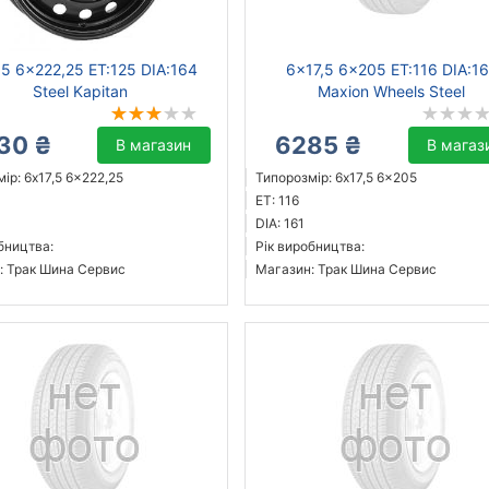
,5 6x222,25 ET:125 DIA:164
6x17,5 6x205 ET:116 DIA:1
Steel Kapitan
Maxion Wheels Steel
30 ₴
6285 ₴
В магазин
В магаз
ір: 6x17,5 6x222,25
Типорозмір: 6x17,5 6x205
ET: 116
DIA: 161
бництва:
Рік виробництва:
: Трак Шина Сервис
Магазин: Трак Шина Сервис