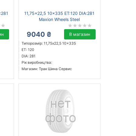
:281
11,75x22,5 10x335 ET:120 DIA:281
Maxion Wheels Steel
9040 ₴
ин
В магазин
Типорозмір: 11,75x22,5 10x335
ET: 120
DIA: 281
Рік виробництва:
Магазин: Трак Шина Сервис