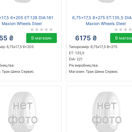
x17,5 6x205 ET:128 DIA:161
6,75x17,5 8x275 ET:135,5 DIA
Maxion Wheels Steel
Maxion Wheels Steel
55 ₴
6175 ₴
В магазин
В магаз
ір: 6,75x17,5 6x205
Типорозмір: 6,75x17,5 8x275
ET: 135,5
DIA: 221
бництва:
Рік виробництва:
: Трак Шина Сервис
Магазин: Трак Шина Сервис