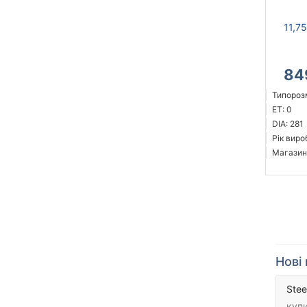
11,7
84
Типорозм
ET: 0
DIA: 281
Рік виро
Магазин
Нові 
Stee
купи