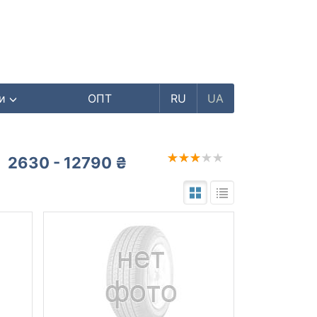
ри
ОПТ
RU
UA
2630 - 12790 ₴