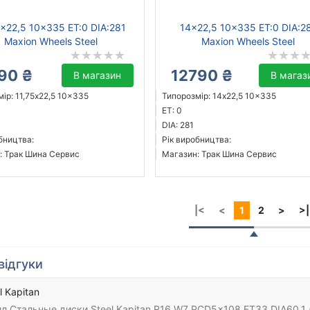
5x22,5 10x335 ET:0 DIA:281
14x22,5 10x335 ET:0 DIA:2
Maxion Wheels Steel
Maxion Wheels Steel
90 ₴
12790 ₴
В магазин
В магаз
ір: 11,75x22,5 10x335
Типорозмір: 14x22,5 10x335
ET: 0
DIA: 281
бництва:
Рік виробництва:
: Трак Шина Сервис
Магазин: Трак Шина Сервис
|<
<
1
2
>
>|
відгуки
l Kapitan
л Стальные диски Steel Kapitan R16 W7 PCD5x108 ET33 DIA60.1 (b