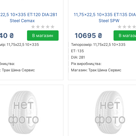
x22,5 10x335 ET:120 DIA:281
11,75x22,5 10x335 ET:135 DIA
Steel Cemax
Steel SPW
40 ₴
10695 ₴
В магазин
В магаз
ір: 11,75x22,5 10x335
Типорозмір: 11,75x22,5 10x335
ET: 135
DIA: 281
бництва:
Рік виробництва:
: Трак Шина Сервис
Магазин: Трак Шина Сервис