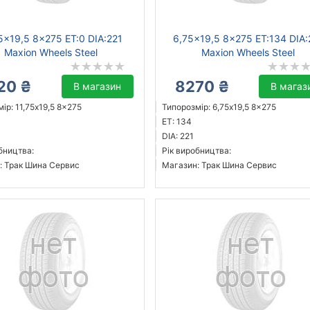
5x19,5 8x275 ET:0 DIA:221
6,75x19,5 8x275 ET:134 DIA:
Maxion Wheels Steel
Maxion Wheels Steel
20 ₴
8270 ₴
В магазин
В магаз
ір: 11,75x19,5 8x275
Типорозмір: 6,75x19,5 8x275
ET: 134
DIA: 221
бництва:
Рік виробництва:
: Трак Шина Сервис
Магазин: Трак Шина Сервис