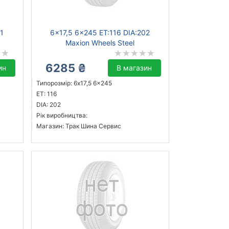
61
6x17,5 6x245 ET:116 DIA:202
Maxion Wheels Steel
6285 ₴
ин
В магазин
Типорозмір: 6x17,5 6x245
ET: 116
DIA: 202
Рік виробництва:
Магазин: Трак Шина Сервис