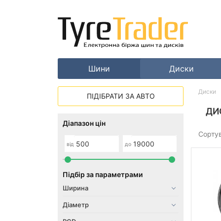
Шини
Диски
Диски
ПІДІБРАТИ ЗА АВТО
ДИ
Діапазон цін
Сорту
від
до
Підбір за параметрами