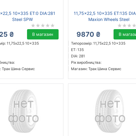
5x22,5 10x335 ET:0 DIA:281
11,75x22,5 10x335 ET:135 DIA
Steel SPW
Maxion Wheels Steel
25 ₴
9870 ₴
В магазин
В магаз
ір: 11,75x22,5 10x335
Типорозмір: 11,75x22,5 10x335
ET: 135
DIA: 281
бництва:
Рік виробництва:
: Трак Шина Сервис
Магазин: Трак Шина Сервис