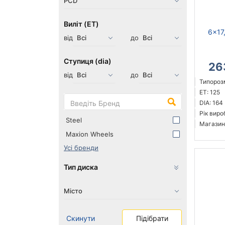
Виліт (ET)
6x17
від
до
Ступиця (dia)
26
від
до
Типорозм
ET: 125
DIA: 164
Рік виро
Steel
Магазин
Maxion Wheels
Усі бренди
Тип диска
Скинути
Підібрати