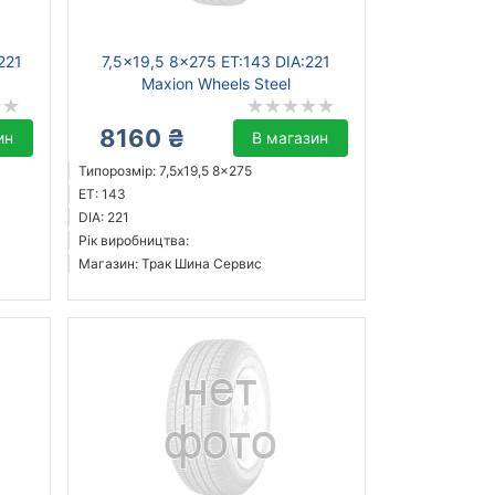
221
7,5x19,5 8x275 ET:143 DIA:221
Maxion Wheels Steel
8160 ₴
ин
В магазин
Типорозмір: 7,5x19,5 8x275
ET: 143
DIA: 221
Рік виробництва:
Магазин: Трак Шина Сервис