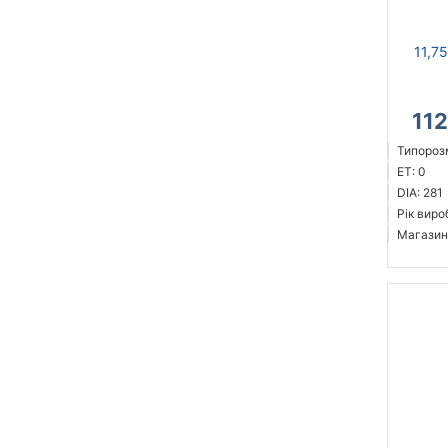
11,7
11
Типорозм
ET: 0
DIA: 281
Рік виро
Магазин