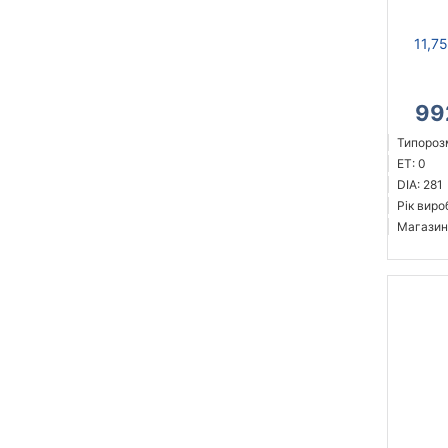
11,7
99
Типорозм
ET: 0
DIA: 281
Рік виро
Магазин