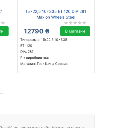
81
15x22,5 10x335 ET:120 DIA:281
Maxion Wheels Steel
12790 ₴
ин
В магазин
Типорозмір: 15x22,5 10x335
ET: 120
DIA: 281
Рік виробництва:
Магазин: Трак Шина Сервис
lack) не через этот сайт. Но это не важно.