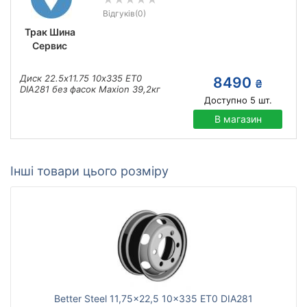
Відгуків
(0)
Трак Шина
Сервис
Диск 22.5х11.75 10х335 ЕТ0
8490
₴
DIA281 без фасок Maxion 39,2кг
Доступно
5
шт.
В магазин
Інші товари цього розміру
Better Steel 11,75x22,5 10x335 ET0 DIA281