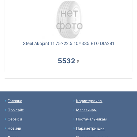
Steel Akojant 11,75x22,5 10x335 ET0 DIA281
5532
₴
Головна
Користувачам
Про сайт
Магазинам
Сервіси
Постачальникам
Новини
Параметри шин