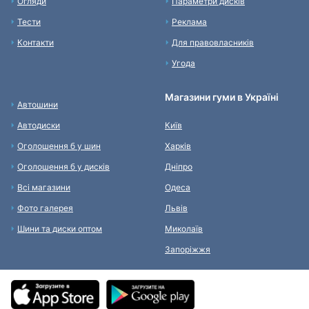
Огляди
Параметри дисків
Тести
Реклама
Контакти
Для правовласників
Угода
Магазини гуми в Україні
Автошини
Автодиски
Київ
Оголошення б у шин
Харків
Оголошення б у дисків
Дніпро
Всі магазини
Одеса
Фото галерея
Львів
Шини та диски оптом
Миколаїв
Запоріжжя