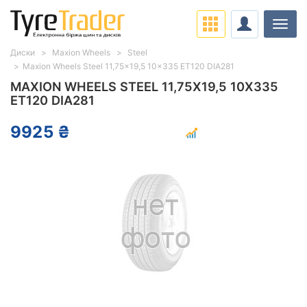
Навіг
Диски
Maxion Wheels
Steel
Maxion Wheels Steel 11,75x19,5 10x335 ET120 DIA281
MAXION WHEELS STEEL 11,75X19,5 10X335
ET120 DIA281
9925 ₴