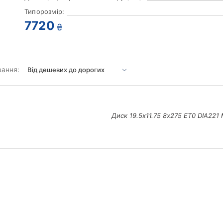
Типорозмір:
7720
₴
вання:
Диск 19.5х11.75 8х275 ЕТ0 DIA221 