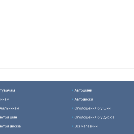
тувачам
Автошини
зинам
Автодиски
чальникам
Оголошення б у шин
етри шин
Оголошення б у дисків
етри дисків
Всі магазини