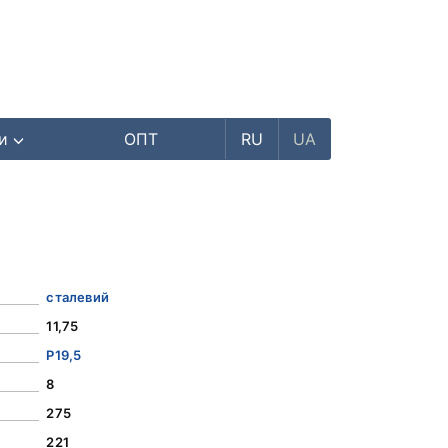
ри
ОПТ
RU
UA
сталевий
11,75
Р19,5
8
275
221