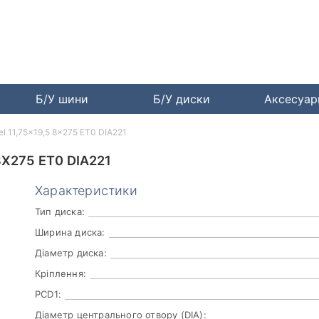
Б/У шини
Б/У диски
Аксесуа
el 11,75x19,5 8x275 ET0 DIA221
8X275 ET0 DIA221
Характеристики
Тип диска:
Ширина диска:
Діаметр диска:
Кріплення:
PCD1:
Діаметр центрального отвору (DIA):