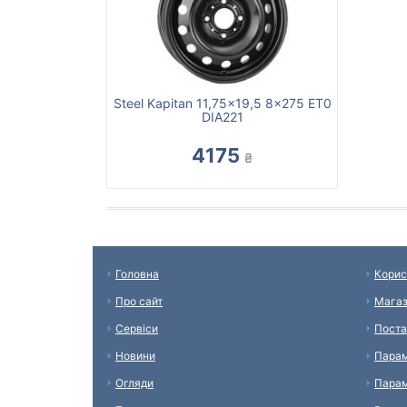
Steel Kapitan 11,75x19,5 8x275 ET0
DIA221
4175
₴
Головна
Корис
Про сайт
Мага
Сервіси
Поста
Новини
Парам
Огляди
Парам