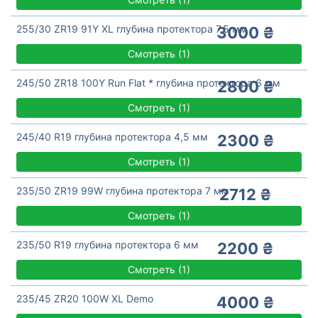
255/30 ZR19 91Y XL глубина протектора 7,5 мм
3000 ₴
Смотреть
(
1)
245/50 ZR18 100Y Run Flat * глубина протектора 6 мм
2800 ₴
Смотреть
(
1)
245/40 R19 глубина протектора 4,5 мм
2300 ₴
Смотреть
(
1)
235/50 ZR19 99W глубина протектора 7 мм
2712 ₴
Смотреть
(
1)
235/50 R19 глубина протектора 6 мм
2200 ₴
Смотреть
(
1)
235/45 ZR20 100W XL Demo
4000 ₴