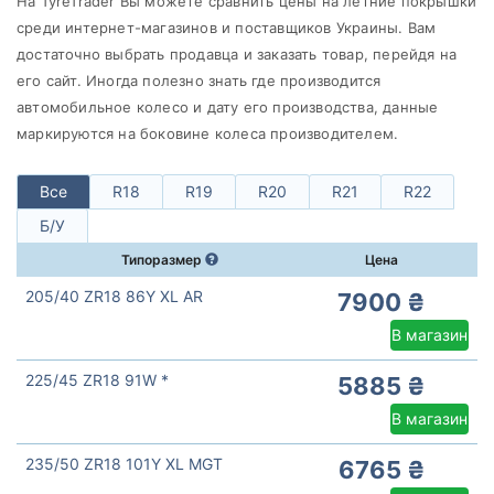
На TyreTrader Вы можете сравнить цены на летние покрышки
Pirelli
среди интернет-магазинов и поставщиков Украины. Вам
Все бренды
достаточно выбрать продавца и заказать товар, перейдя на
Тип транспортного средства
его сайт. Иногда полезно знать где производится
автомобильное колесо и дату его производства, данные
Усиленная шина
маркируются на боковине колеса производителем.
Все
R18
R19
R20
R21
R22
Б/У
Сбросить
Подобрать
Типоразмер
Цена
205/40 ZR18 86Y XL AR
7900 ₴
В магазин
225/45 ZR18 91W *
5885 ₴
В магазин
235/50 ZR18 101Y XL MGT
6765 ₴