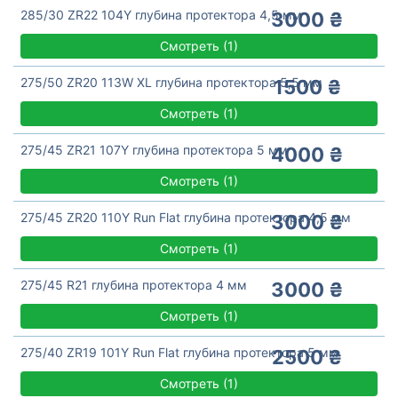
285/30 ZR22 104Y глубина протектора 4,5 мм
3000 ₴
Смотреть
(
1)
275/50 ZR20 113W XL глубина протектора 5,5 мм
1500 ₴
Смотреть
(
1)
275/45 ZR21 107Y глубина протектора 5 мм
4000 ₴
Смотреть
(
1)
275/45 ZR20 110Y Run Flat глубина протектора 4,5 мм
3000 ₴
Смотреть
(
1)
275/45 R21 глубина протектора 4 мм
3000 ₴
Смотреть
(
1)
275/40 ZR19 101Y Run Flat глубина протектора 5 мм
2500 ₴
Смотреть
(
1)