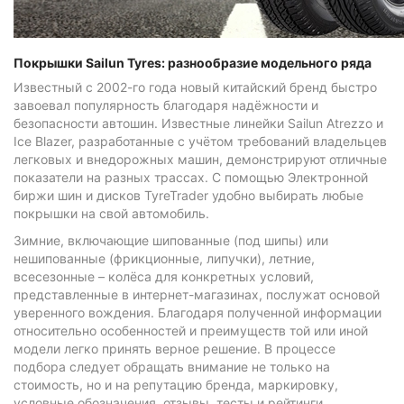
Покрышки Sailun Tyres: разнообразие модельного ряда
Известный с 2002-го года новый китайский бренд быстро
завоевал популярность благодаря надёжности и
безопасности автошин. Известные линейки Sailun Atrezzo и
Ice Blazer, разработанные с учётом требований владельцев
легковых и внедорожных машин, демонстрируют отличные
показатели на разных трассах. С помощью Электронной
биржи шин и дисков TyreTrader удобно выбирать любые
покрышки на свой автомобиль.
Зимние, включающие шипованные (под шипы) или
нешипованные (фрикционные, липучки), летние,
всесезонные – колёса для конкретных условий,
представленные в интернет-магазинах, послужат основой
уверенного вождения. Благодаря полученной информации
относительно особенностей и преимуществ той или иной
модели легко принять верное решение. В процессе
подбора следует обращать внимание не только на
стоимость, но и на репутацию бренда, маркировку,
условные обозначения, отзывы, тесты и рейтинги.