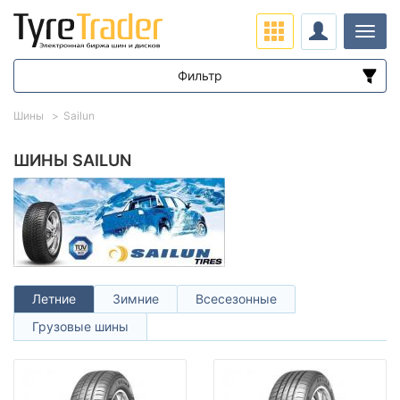
Нави
Фильтр
Диапазон цен
Шины
Sailun
от
до
ШИНЫ SAILUN
Подбор по параметрам
Летние
Зимние
Всесезонные
Грузовые шины
Сезон