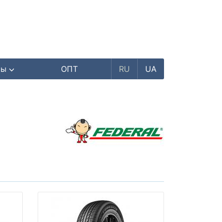
ры
ОПТ
RU
UA