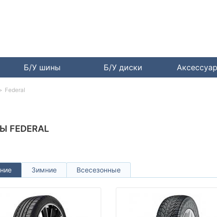
Б/У шины
Б/У диски
Аксессуа
Federal
Ы FEDERAL
ние
Зимние
Всесезонные