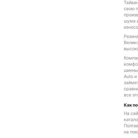
Тайван
свою 
произ
шума 
износо
Резин
Велико
высок
Компа
комфор
шинны
Auto и
займет
сравни
все эт
Как п
На сай
катало
Полтав
на по