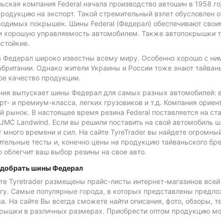
ьская компания Federal начала производство автошин в 1958 г
продукцию на экспорт. Такой стремительный взлет обусловлен
водимых покрышек. Шины Federal (Федерал) обеспечивают своим
и хорошую управляемость автомобилем. Также автопокрышки т
стойкие.
а Федерал широко известны всему миру. Особенно хорошо с ни
британии. Однако жители Украины и России тоже знают тайвань
ое качество продукции.
ния выпускает шины Федерал для самых разных автомобилей: в
т- и премиум-класса, легких грузовиков и т.д. Компания ориен
й рынок. В настоящее время резина Federal поставляется на с
 JMC Landwind. Если вы решили поставить на свой автомобиль ши
 много времени и сил. На сайте TyreTrader вы найдете огромны
тельные тесты и, конечно цены на продукцию тайваньского бре
о облегчит ваш выбор резины на свое авто.
одобрать шины Федерал
те Tyretrader размещены прайс-листы интернет-магазинов всей
гу. Самые популярные города, в которых представлены предлож
а. На сайте Вы всегда сможете найти описания, фото, обзоры, 
крышки в различных размерах. Приобрести оптом продукцию м