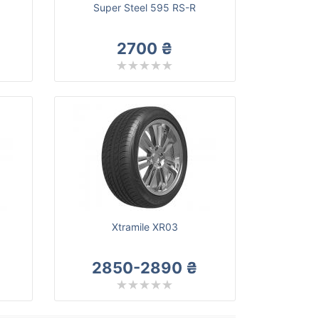
O
Super Steel 595 RS-R
2700 ₴
Xtramile XR03
2850-2890 ₴