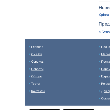
Новы
Xplora
Пред
в Бел
Главная
Польз
О сайте
Мага
Сервисы
Пост
Новости
Пара
Обзоры
Парам
Тесты
Рекл
Контакты
Для п
Согл