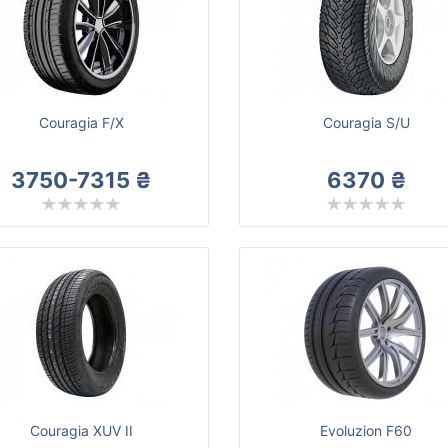
Couragia F/X
Couragia S/U
3750-7315 ₴
6370 ₴
Couragia XUV II
Evoluzion F60