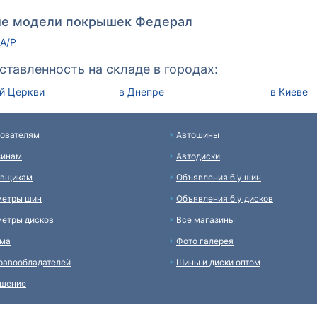
е модели покрышек Федерал
 A/P
ставленность на складе в городах:
ой Церкви
в Днепре
в Киеве
ователям
Автошины
зинам
Автодиски
авщикам
Объявления б у шин
метры шин
Объявления б у дисков
етры дисков
Все магазины
ама
Фото галерея
равообладателей
Шины и диски оптом
ашение