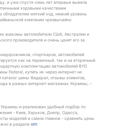
оду, и уже спустя семь лет впервые вывела
 отличными ходовыми качествами
 обладателям мягкий ход, низкий уровень
айваньской компании чрезвычайно
ми знакомы автолюбители США, Австралии и
ского производителя и очень ценят его за
недорожников, спорткаров, автомобилей
тируется как на первичный, так и на вторичный
тандартную комплектацию автомобилей BYD
ны Federal, купить их через интернет не
й каталог шины Федерал, отзывы клиентов,
нда в разных интернет-магазинах Украины, –
 Украины и реализован удобный подбор по
ения - Киев, Харьков, Днепр, Одесса,
тесты моделей и самое главное - сравнить цены
ожно в разделе
опт
.