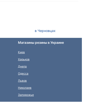
в Черновцах
Магазины резины в Украине
Киев
Харьков
Днепр
Одесса
Львов
Николаев
Запорожье