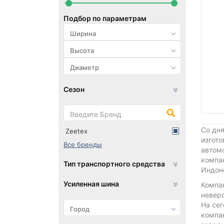
Подбор по параметрам
Сезон
Со дня
Zeetex
изгото
Все бренды
автом
компан
Тип транспортного средства
Индон
Усиленная шина
Компа
невер
На сег
компан