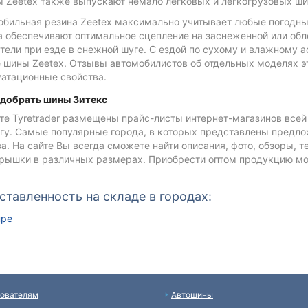
 Zeetex также выпускают немало легковых и легкогрузовых ши
обильная резина Zeetex максимально учитывает любые погодны
а обеспечивают оптимальное сцепление на заснеженной или обл
тели при езде в снежной шуге. С ездой по сухому и влажному 
е шины Zeetex. Отзывы автомобилистов об отдельных моделях 
уатационные свойства.
одобрать шины Зитекс
те Tyretrader размещены прайс-листы интернет-магазинов всей
гу. Самые популярные города, в которых представлены предлож
а. На сайте Вы всегда сможете найти описания, фото, обзоры, 
крышки в различных размерах. Приобрести оптом продукцию м
ставленность на складе в городах:
пре
ователям
Автошины