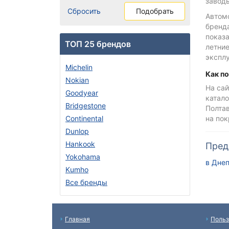
заводы
Сбросить
Подобрать
Автом
бренд
показа
ТОП 25 брендов
летни
экспл
Michelin
Как п
Nokian
На сай
Goodyear
катало
Bridgestone
Полтав
Continental
на по
Dunlop
Hankook
Пред
Yokohama
в Дне
Kumho
Все бренды
Главная
Польз