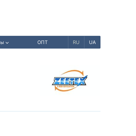
ры
ОПТ
RU
UA