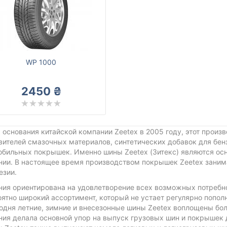
WP 1000
2450 ₴
 основания китайской компании Zeetex в 2005 году, этот произ
вителей смазочных материалов, синтетических добавок для бенз
обильных покрышек. Именно шины Zeetex (Зитекс) являются ос
ии. В настоящее время производством покрышек Zeetex занима
езии.
ния ориентирована на удовлетворение всех возможных потребн
оятно широкий ассортимент, который не устает регулярно попо
одня летние, зимние и внесезонные шины Zeetex воплощены бо
ия делала основной упор на выпуск грузовых шин и покрышек 