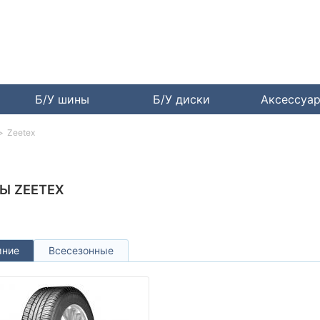
Б/У шины
Б/У диски
Аксессуа
Zeetex
Ы ZEETEX
мние
Всесезонные