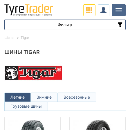
Нави
Фильтр
Диапазон цен
Шины
Tigar
от
до
ШИНЫ TIGAR
Подбор по параметрам
Летние
Зимние
Всесезонные
Грузовые шины
Сезон