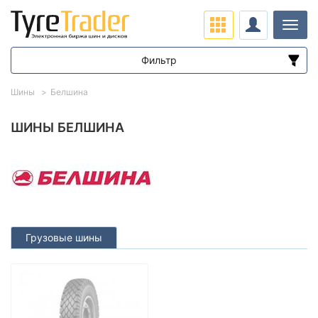
Нави
Фильтр
Диапазон цен
Шины
Белшина
от
до
ШИНЫ БЕЛШИНА
Подбор по параметрам
Грузовые шины
Сезон