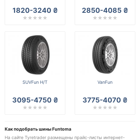
Funtoma
1820-3240 ₴
2850-4085 ₴
Все бренды
Тип транспортного средства
Усиленная шина
Сбросить
Подобрать
SUVFun H/T
VanFun
3095-4750 ₴
3775-4070 ₴
Как подобрать шины Funtoma
На сайте Tyretrader размещены прайс-листы интернет-