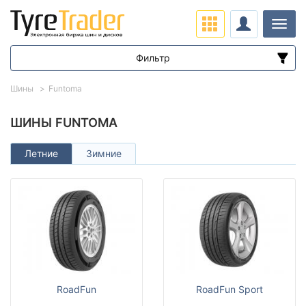
Нави
Фильтр
Диапазон цен
Шины
Funtoma
от
до
ШИНЫ FUNTOMA
Летние
Зимние
Подбор по параметрам
Сезон
RoadFun
RoadFun Sport