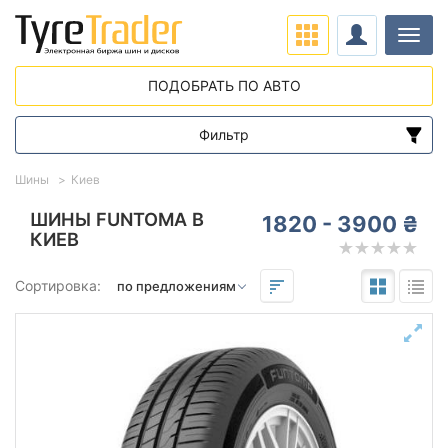
Нави
ПОДОБРАТЬ ПО АВТО
Фильтр
Диапазон цен
Шины
Киев
от
до
ШИНЫ FUNTOMA В
1820 - 3900 ₴
КИЕВ
Подбор по параметрам
Сортировка:
Сезон