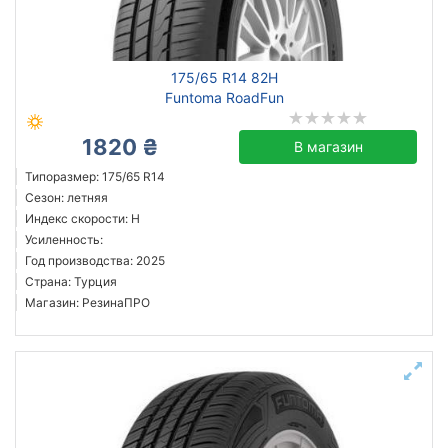
Funtoma
175/65 R14 82H
Все бренды
Funtoma RoadFun
Тип транспортного средства
1820 ₴
В магазин
Усиленная шина
Типоразмер: 175/65 R14
Сезон: летняя
Год производства
Индекс скорости: H
Страна производства
Усиленность:
Год производства: 2025
Страна: Турция
Киев
Магазин: РезинаПРО
Сбросить
Подобрать