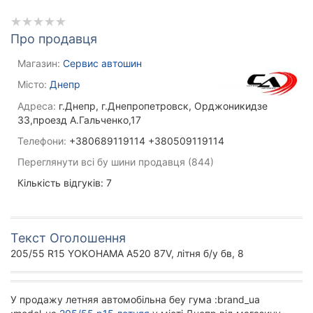
Про продавця
Магазин:
Сервис автошин
Місто:
Днепр
Адреса:
г.Днепр, г.Днепропетровск, Орджоникидзе
33,проезд А.Гальченко,17
Телефони:
+380689119114 +380509119114
Переглянути всі бу шини продавця (844)
Кількість відгуків: 7
Текст Оголошення
205/55 R15 YOKOHAMA A520 87V, літня б/у бв, 8
У продажу летняя автомобільна беу гума :brand_ua