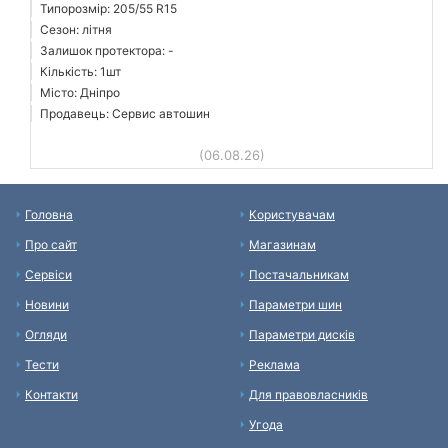
Типорозмір: 205/55 R15
Сезон: літня
Залишок протектора: -
Кількість: 1шт
Місто: Дніпро
Продавець: Сервис автошин
(06.08.26)
Головна
Користувачам
Про сайт
Магазинам
Сервіси
Постачальникам
Новини
Параметри шин
Огляди
Параметри дисків
Тести
Реклама
Контакти
Для правовласників
Угода