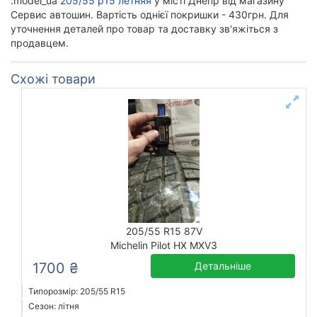
:model_ua
205/55 р15 летняя
у місті Днепр від магазину
Сервис автошин. Вартість однієї покришки - 430грн. Для
уточнення деталей про товар та доставку зв'яжіться з
продавцем.
Схожі товари
205/55 R15 87V
Michelin Pilot HX MXV3
1700 ₴
Детальніше
Типорозмір: 205/55 R15
Сезон: літня