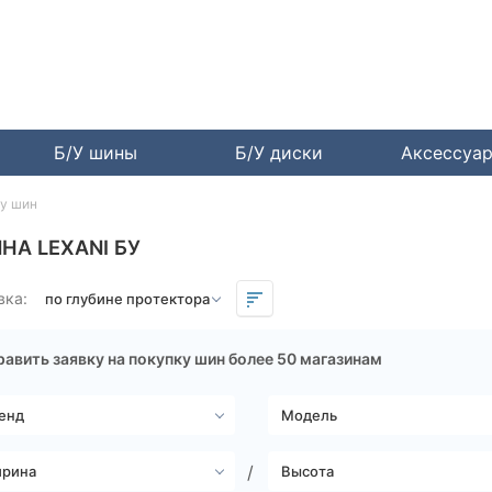
Б/У шины
Б/У диски
Аксессуа
бу шин
НА LEXANI БУ
вка:
авить заявку на покупку шин более 50 магазинам