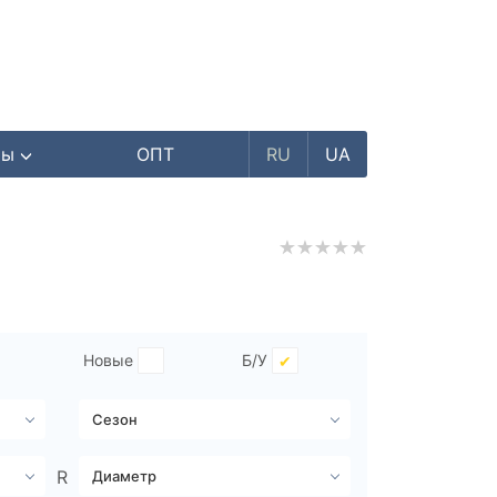
ры
ОПТ
RU
UA
Новые
Б/У