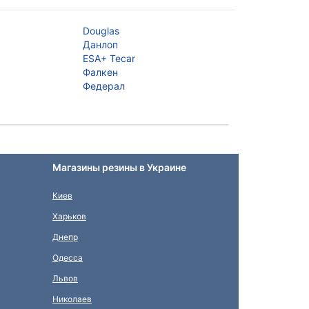
Douglas
Файермакс
Данлоп
Файерстоун
ESA+ Tecar
Фортуне
Фалкен
Фулда
Федерал
Дженерал Тайр
Магазины резины в Украине
Киев
Харьков
Днепр
Одесса
Львов
Николаев