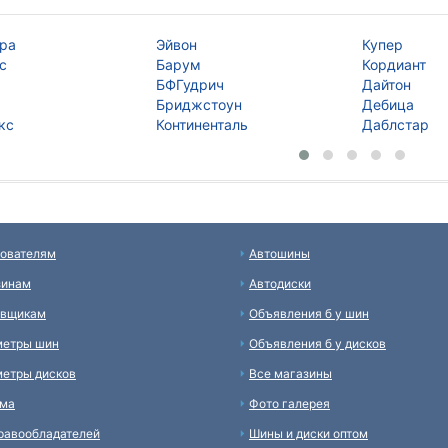
ра
Эйвон
Купер
с
Барум
Кордиант
БФГудрич
Дайтон
Бриджстоун
Дебица
кс
Континенталь
Даблстар
ователям
Автошины
зинам
Автодиски
авщикам
Объявления б у шин
метры шин
Объявления б у дисков
етры дисков
Все магазины
ама
Фото галерея
равообладателей
Шины и диски оптом