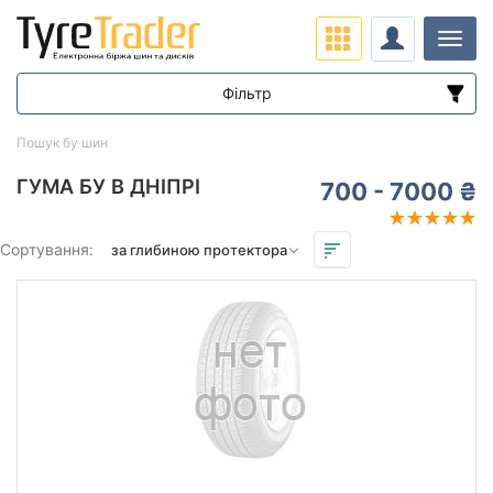
Навіг
Фільтр
Діапазон цін
Пошук бу шин
від
до
ГУМА БУ В ДНІПРІ
700 - 7000 ₴
Підбір за параметрами
Сортування:
Сезон
Залишок протектора мм.
від
до