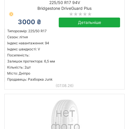
225/50 R17 94V
Bridgestone DriveGuard Plus
3000 ₴
Accelera
Детальніше
Advanta
Типорозмір: 225/50 R17
Сезон: літня
Aeolus
Індекс навантаження: 94
Airsun
Індекс швидкості: V
Antares
Посиленість:
Залишок протектора: 6,5 мм
Aplus
Кількість: 2шт
Armour
Місто: Дніпро
Arroyo
Продавець: Разборка Junk
(07.08.26)
Усі бренди
Скинути
Підібрати