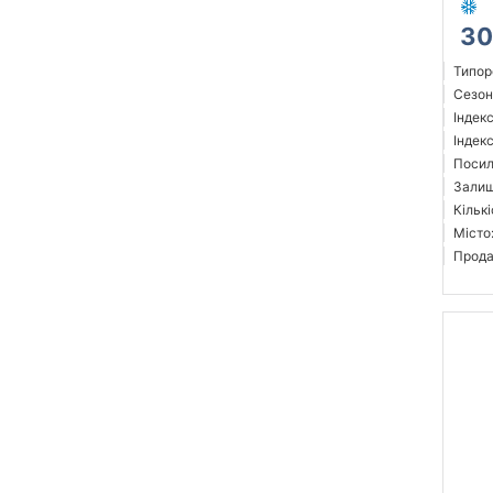
30
Типор
Сезон
Індек
Індекс
Посил
Залиш
Кількі
Місто
Прода