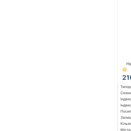
Ha
21
Типор
Сезон:
Індек
Індекс
Посил
Залиш
Кількі
Місто