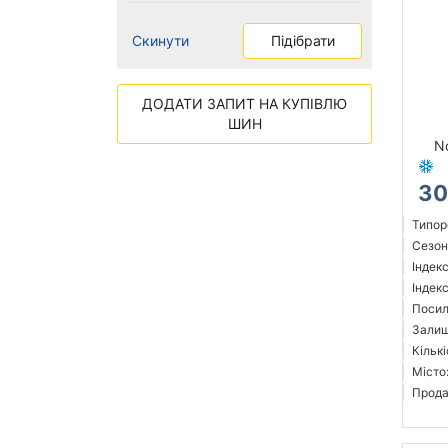
Скинути
Підібрати
ДОДАТИ ЗАПИТ НА КУПІВЛЮ
ШИН
N
30
Типор
Сезон
Індек
Індекс
Посил
Залиш
Кількі
Місто
Прода