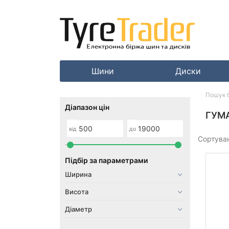
Шини
Диски
Пошук 
Діапазон цін
ГУМА
від
до
Сортува
Підбір за параметрами