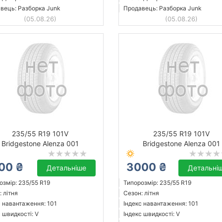
вець: Разборка Junk
Продавець: Разборка Junk
(05.08.26)
(05.08.26)
235/55 R19 101V
235/55 R19 101V
Bridgestone Alenza 001
Bridgestone Alenza 001
00 ₴
3000 ₴
Детальніше
Детальні
озмір: 235/55 R19
Типорозмір: 235/55 R19
 літня
Сезон: літня
с навантаження: 101
Індекс навантаження: 101
 швидкості: V
Індекс швидкості: V