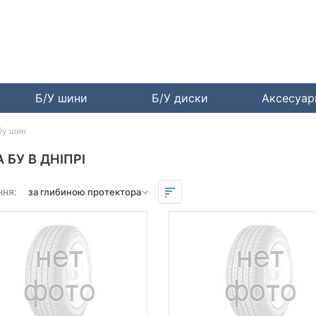
Б/У шини
Б/У диски
Аксесуа
бу шин
 БУ В ДНІПРІ
ння: