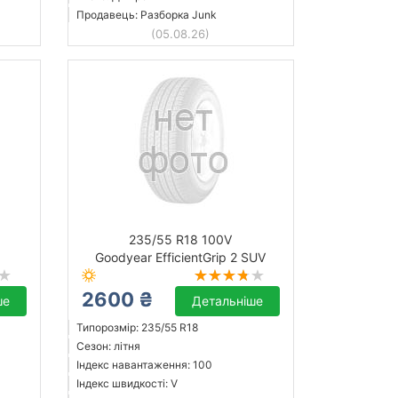
Продавець: Разборка Junk
(05.08.26)
235/55 R18 100V
Goodyear EfficientGrip 2 SUV
2600 ₴
ше
Детальніше
Типорозмір: 235/55 R18
Сезон: літня
Індекс навантаження: 100
Індекс швидкості: V