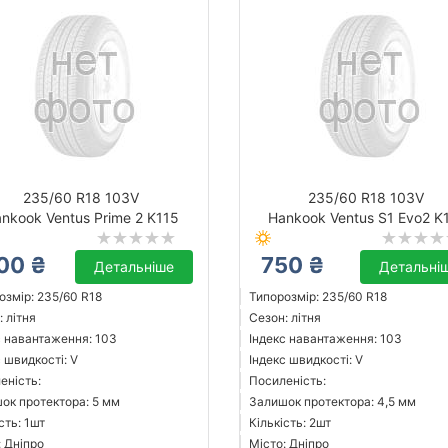
235/60 R18 103V
235/60 R18 103V
nkook Ventus Prime 2 K115
Hankook Ventus S1 Evo2 K
00 ₴
750 ₴
Детальніше
Детальні
озмір: 235/60 R18
Типорозмір: 235/60 R18
 літня
Сезон: літня
с навантаження: 103
Індекс навантаження: 103
 швидкості: V
Індекс швидкості: V
еність:
Посиленість:
ок протектора: 5 мм
Залишок протектора: 4,5 мм
сть: 1шт
Кількість: 2шт
: Дніпро
Місто: Дніпро