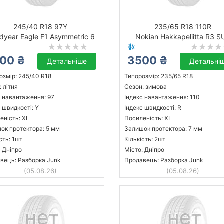
245/40 R18 97Y
235/65 R18 110R
dyear Eagle F1 Asymmetric 6
Nokian Hakkapeliitta R3 S
00 ₴
3500 ₴
Детальніше
Детальні
озмір: 245/40 R18
Типорозмір: 235/65 R18
 літня
Сезон: зимова
с навантаження: 97
Індекс навантаження: 110
 швидкості: Y
Індекс швидкості: R
еність: XL
Посиленість: XL
ок протектора: 5 мм
Залишок протектора: 7 мм
сть: 1шт
Кількість: 2шт
: Дніпро
Місто: Дніпро
вець: Разборка Junk
Продавець: Разборка Junk
(05.08.26)
(05.08.26)