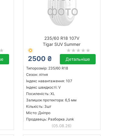
235/60 R18 107V
Tigar SUV Summer
2500 ₴
ше
Детальніше
Типорозмір: 235/60 R18
Сезон: літня
Індекс навантаження: 107
Індекс швидкості: V
Посиленість: XL
Залишок протектора: 6,5 мм
Кількість: 3шт
Місто: Дніпро
Продавець: Разборка Junk
(05.08.26)