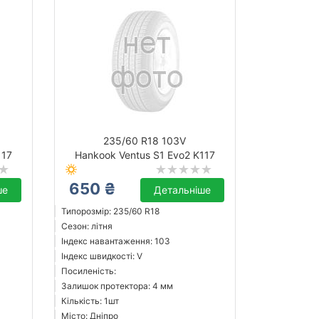
235/60 R18 103V
117
Hankook Ventus S1 Evo2 K117
650 ₴
ше
Детальніше
Типорозмір: 235/60 R18
Сезон: літня
Індекс навантаження: 103
Індекс швидкості: V
Посиленість:
Залишок протектора: 4 мм
Кількість: 1шт
Місто: Дніпро