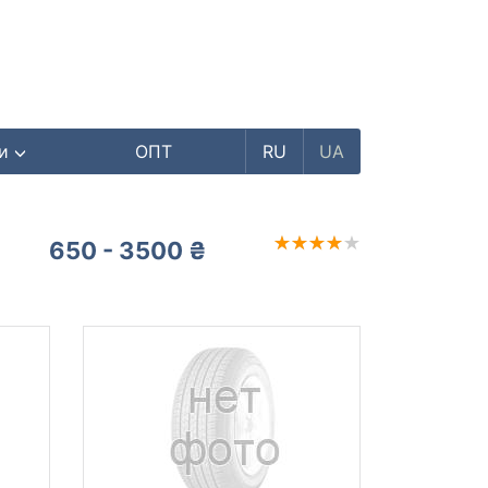
ри
ОПТ
RU
UA
650 - 3500 ₴