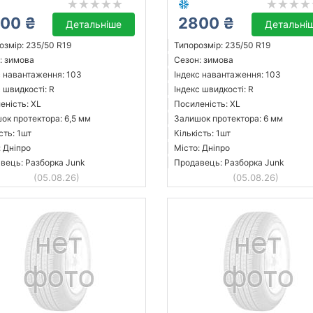
00 ₴
2800 ₴
Детальніше
Детальні
озмір: 235/50 R19
Типорозмір: 235/50 R19
: зимова
Сезон: зимова
с навантаження: 103
Індекс навантаження: 103
 швидкості: R
Індекс швидкості: R
еність: XL
Посиленість: XL
ок протектора: 6,5 мм
Залишок протектора: 6 мм
сть: 1шт
Кількість: 1шт
: Дніпро
Місто: Дніпро
вець: Разборка Junk
Продавець: Разборка Junk
(05.08.26)
(05.08.26)