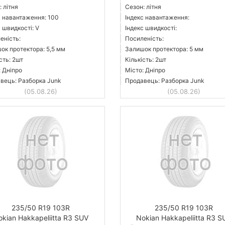
 літня
Сезон: літня
с навантаження: 100
Індекс навантаження:
 швидкості: V
Індекс швидкості:
еність:
Посиленість:
ок протектора: 5,5 мм
Залишок протектора: 5 мм
сть: 2шт
Кількість: 2шт
: Дніпро
Місто: Дніпро
вець: Разборка Junk
Продавець: Разборка Junk
(05.08.26)
(05.08.26)
235/50 R19 103R
235/50 R19 103R
okian Hakkapeliitta R3 SUV
Nokian Hakkapeliitta R3 S