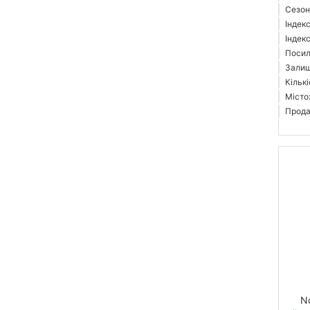
Сезон:
Індек
Індекс
Посил
Залиш
Кількі
Місто
Прода
N