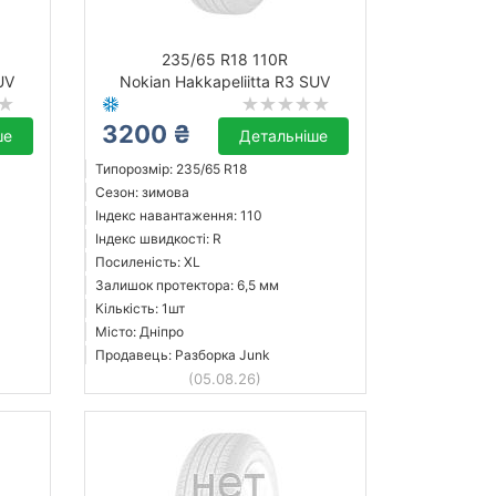
235/65 R18 110R
UV
Nokian Hakkapeliitta R3 SUV
3200 ₴
ше
Детальніше
Типорозмір: 235/65 R18
Сезон: зимова
Індекс навантаження: 110
Індекс швидкості: R
Посиленість: XL
Залишок протектора: 6,5 мм
Кількість: 1шт
Місто: Дніпро
Продавець: Разборка Junk
(05.08.26)