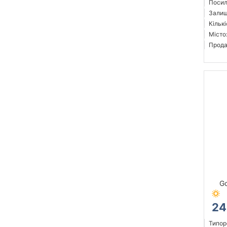
Посил
Залиш
Кількі
Місто
Прода
Go
24
Типор