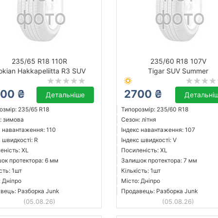
235/65 R18 110R
235/60 R18 107V
okian Hakkapeliitta R3 SUV
Tigar SUV Summer
00 ₴
2700 ₴
Детальніше
Детальні
озмір: 235/65 R18
Типорозмір: 235/60 R18
: зимова
Сезон: літня
с навантаження: 110
Індекс навантаження: 107
 швидкості: R
Індекс швидкості: V
еність: XL
Посиленість: XL
ок протектора: 6 мм
Залишок протектора: 7 мм
сть: 1шт
Кількість: 1шт
: Дніпро
Місто: Дніпро
вець: Разборка Junk
Продавець: Разборка Junk
(05.08.26)
(05.08.26)