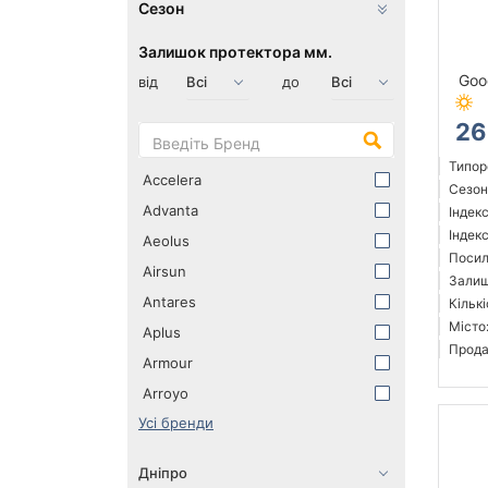
Сезон
Залишок протектора мм.
Goo
від
до
26
Типор
Accelera
Сезон:
Advanta
Індек
Індекс
Aeolus
Посил
Airsun
Залиш
Antares
Кількі
Місто
Aplus
Прода
Armour
Arroyo
Усі бренди