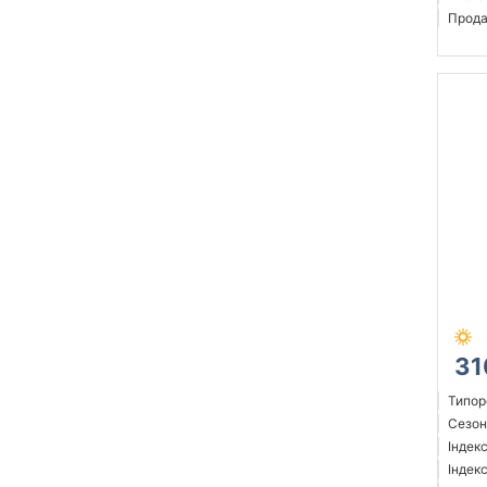
Прода
31
Типор
Сезон:
Індек
Індекс