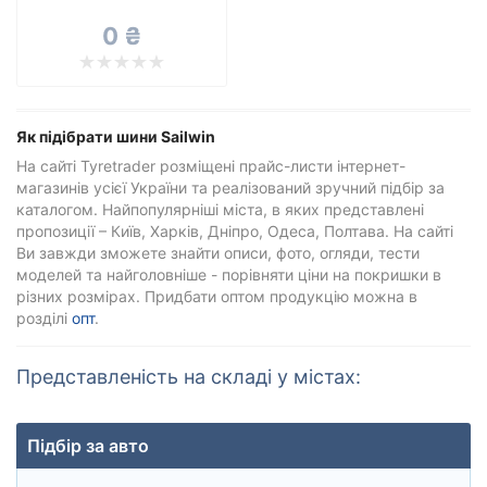
Всі бренди
0 ₴
Тип транспортного засобу
Посилена шина
Як підібрати шини Sailwin
На сайті Tyretrader розміщені прайс-листи інтернет-
магазинів усієї України та реалізований зручний підбір за
Скинути
Підібрати
каталогом. Найпопулярніші міста, в яких представлені
пропозиції – Київ, Харків, Дніпро, Одеса, Полтава. На сайті
Ви завжди зможете знайти описи, фото, огляди, тести
моделей та найголовніше - порівняти ціни на покришки в
різних розмірах. Придбати оптом продукцію можна в
розділі
опт
.
Представленість на складі у містах:
Підбір за авто