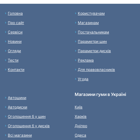
Головна
Користувачам
Про сайт
Магазинам
Сервіси
Постачальникам
Новини
Параметри шин
Огляди
Параметри дисків
Тести
Реклама
Контакти
Для правовласників
Угода
Магазини гуми в Україні
Автошини
Автодиски
Київ
Оголошення б у шин
Харків
Оголошення б у дисків
Дніпро
Всі магазини
Одеса