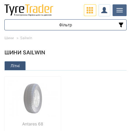
Навіг
Фільтр
Діапазон цін
Шини
Sailwin
від
до
ШИНИ SAILWIN
Літні
Підбір за параметрами
Сезон
Antares 68