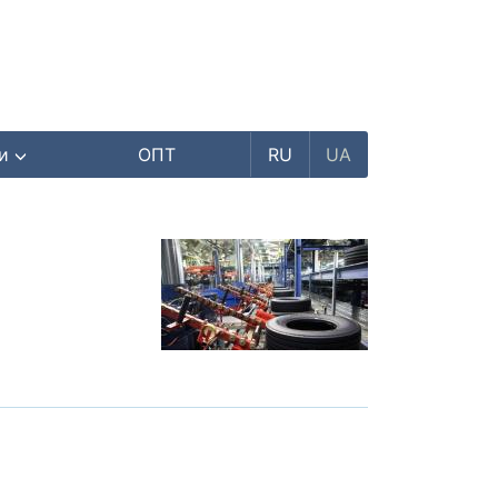
ри
ОПТ
RU
UA