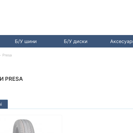
Б/У шини
Б/У диски
Аксесуа
Presa
И PRESA
і