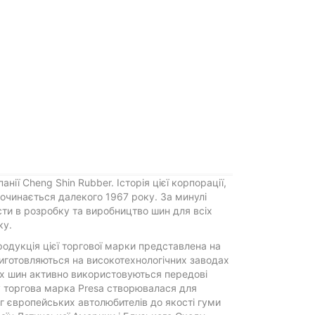
нії Cheng Shin Rubber. Історія цієї корпорації,
чинається далекого 1967 року. За минулі
ости в розробку та виробництво шин для всіх
ку.
родукція цієї торгової марки представлена на
виготовляються на високотехнологічних заводах
их шин активно використовуються передові
у торгова марка Presa створювалася для
 європейських автолюбителів до якості гуми