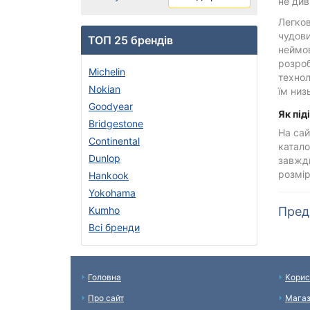
не див
Легков
чудови
ТОП 25 брендів
неймов
розроб
Michelin
технол
Nokian
їм низ
Goodyear
Як пі
Bridgestone
На сай
Continental
катало
Dunlop
завжди
розмір
Hankook
Yokohama
Kumho
Предс
Всі бренди
Головна
Корис
Про сайт
Мага