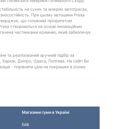
аїн Латинської Америки і Близького Сходу.
стабільність на сухих та мокрих автотрасах,
у зносостійкість. При цьому автошини Presa
стверджує, що головним пріоритетом
Presa створюються на основі інноваційних
агачена частинками кремнію, який забезпечує
аїни та реалізований зручний підбір за
, Харків, Дніпро, Одеса, Полтава. На сайті Ви
ніше - порівняти ціни на покришки в різних
Магазини гуми в Україні
Київ