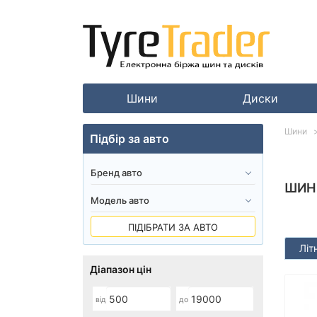
Шини
Диски
Шини
Підбір за авто
ШИН
ПІДІБРАТИ ЗА АВТО
Літн
Діапазон цін
від
до