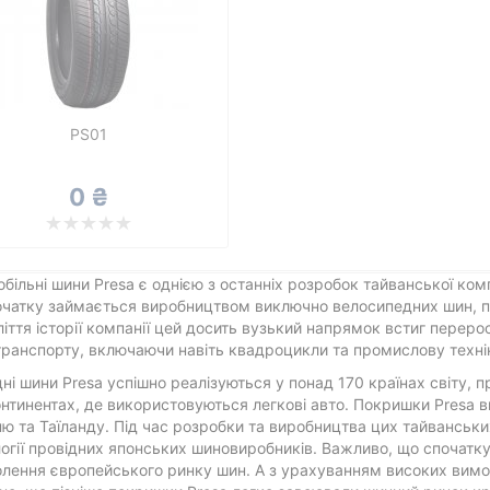
PS01
0 ₴
більні шини Presa є однією з останніх розробок тайванської компа
чатку займається виробництвом виключно велосипедних шин, по
ліття історії компанії цей досить вузький напрямок встиг перер
транспорту, включаючи навіть квадроцикли та промислову техні
ні шини Presa успішно реалізуються у понад 170 країнах світу, п
онтинентах, де використовуються легкові авто. Покришки Presa 
ю та Таїланду. Під час розробки та виробництва цих тайванськ
огії провідних японських шиновиробників. Важливо, що спочатк
лення європейського ринку шин. А з урахуванням високих вимог