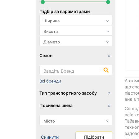
Підбір за параметрами
Сезон
Автомо
Всі бренди
що спо
Тип транспортного засобу
півсто
видів 
Посилена шина
Сьогод
всіх к
Тайван
технол
задово
Скинути
Підібрати