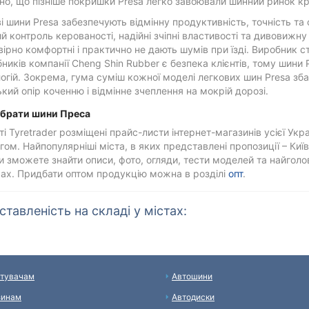
но, що пізніше покришки Presa легко завоювали шинний ринок кр
і шини Presa забезпечують відмінну продуктивність, точність та 
й контроль керованості, надійні зчіпні властивості та дивовижн
ірно комфортні і практично не дають шумів при їзді. Виробник 
ників компанії Cheng Shin Rubber є безпека клієнтів, тому шини 
огій. Зокрема, гума суміш кожної моделі легкових шин Presa зб
ький опір коченню і відмінне зчеплення на мокрій дорозі.
дібрати шини Преса
ті Tyretrader розміщені прайс-листи інтернет-магазинів усієї Укр
гом. Найпопулярніші міста, в яких представлені пропозиції – Київ
 зможете знайти описи, фото, огляди, тести моделей та найголов
ах. Придбати оптом продукцію можна в розділі
опт
.
тавленість на складі у містах:
тувачам
Автошини
зинам
Автодиски