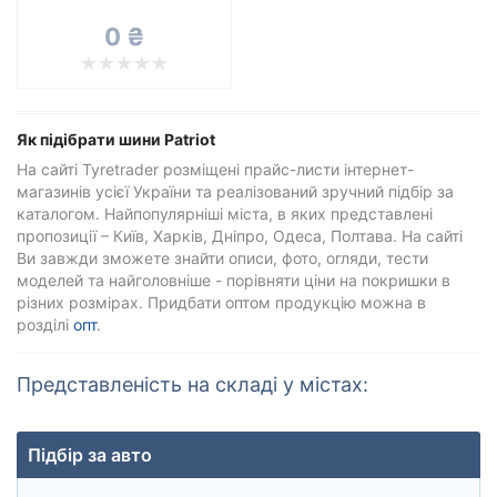
Всі бренди
0 ₴
Тип транспортного засобу
Посилена шина
Як підібрати шини Patriot
На сайті Tyretrader розміщені прайс-листи інтернет-
магазинів усієї України та реалізований зручний підбір за
Скинути
Підібрати
каталогом. Найпопулярніші міста, в яких представлені
пропозиції – Київ, Харків, Дніпро, Одеса, Полтава. На сайті
Ви завжди зможете знайти описи, фото, огляди, тести
моделей та найголовніше - порівняти ціни на покришки в
різних розмірах. Придбати оптом продукцію можна в
розділі
опт
.
Представленість на складі у містах:
Підбір за авто