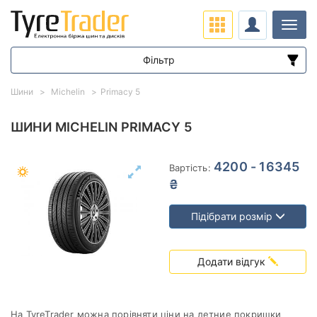
Навіг
Фільтр
Діапазон цін
Шини
Michelin
Primacy 5
від
до
ШИНИ MICHELIN PRIMACY 5
Підбір за параметрами
4200 - 16345
Вартість:
₴
Підібрати розмір
Сезон
Додати відгук
На TyreTrader можна порівняти ціни на летние покришки