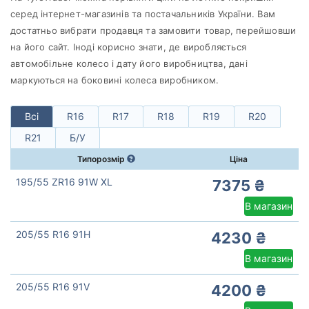
Michelin
серед інтернет-магазинів та постачальників України. Вам
Всі бренди
достатньо вибрати продавця та замовити товар, перейшовши
на його сайт. Іноді корисно знати, де виробляється
Тип транспортного засобу
автомобільне колесо і дату його виробництва, дані
Посилена шина
маркуються на боковині колеса виробником.
Всі
R16
R17
R18
R19
R20
R21
Б/У
Скинути
Підібрати
Типорозмір
Ціна
195/55 ZR16 91W XL
7375 ₴
В магазин
205/55 R16 91H
4230 ₴
В магазин
205/55 R16 91V
4200 ₴