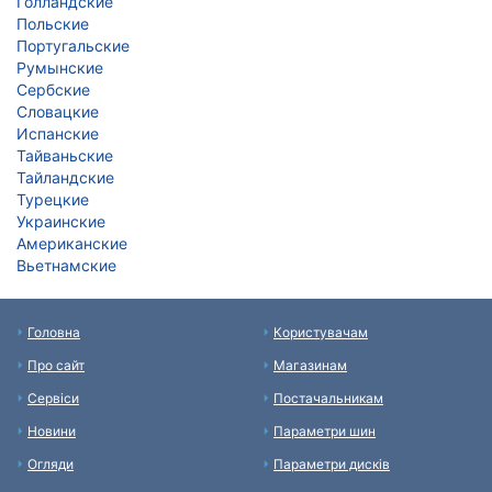
Голландские
Польские
Португальские
Румынские
Сербские
Словацкие
Испанские
Тайваньские
Тайландские
Турецкие
Украинские
Американские
Вьетнамские
Головна
Користувачам
Про сайт
Магазинам
Сервіси
Постачальникам
Новини
Параметри шин
Огляди
Параметри дисків