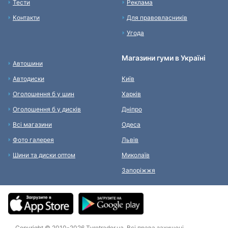
Тести
Реклама
Контакти
Для правовласників
Угода
Магазини гуми в Україні
Автошини
Автодиски
Київ
Оголошення б у шин
Харків
Оголошення б у дисків
Дніпро
Всі магазини
Одеса
Фото галерея
Львів
Шини та диски оптом
Миколаїв
Запоріжжя
Copyright © 2010-2026 Tyretrader.ua. Всі права захищені.