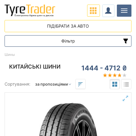
Навіг
ПІДІБРАТИ ЗА АВТО
Фільтр
Діапазон цін
Шины
від
до
КИТАЙСЬКІ ШИНИ
1444 - 4712 ₴
Підбір за параметрами
Сортування:
Сезон