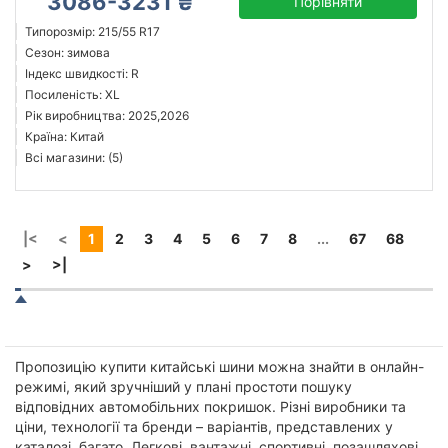
3086-3231 ₴
Порівняти
Типорозмір: 215/55 R17
Сезон: зимова
Індекс швидкості: R
Посиленість: XL
Рік виробництва: 2025,2026
Країна: Китай
Всі магазини: (5)
|<
<
1
2
3
4
5
6
7
8
...
67
68
>
>|
Пропозицію купити китайські шини можна знайти в онлайн-
режимі, який зручніший у плані простоти пошуку
відповідних автомобільних покришок. Різні виробники та
ціни, технології та бренди – варіантів, представлених у
каталозі, багато. Легкові, вантажні, спортивні, позашляхові,