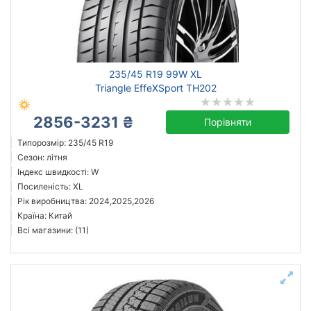
Китай
Всі країни
235/45 R19 99W XL
Triangle EffeXSport TH202
2856-3231 ₴
Порівняти
Скинути
Підібрати
Типорозмір: 235/45 R19
Сезон: літня
Індекс швидкості: W
Посиленість: XL
Рік виробництва: 2024,2025,2026
Країна: Китай
Всі магазини: (11)