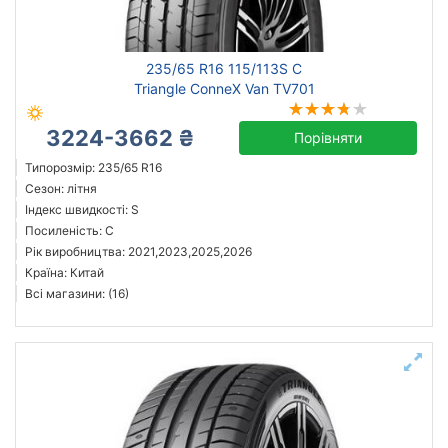
Michelin
235/65 R16 115/113S C
Triangle
Triangle ConneX Van TV701
Sailun
3224-3662 ₴
Goodyear
Порівняти
Aeolus
Типорозмір: 235/65 R16
Сезон: літня
Antares
Індекс швидкості: S
Aplus
Посиленість: C
Arivo
Рік виробництва: 2021,2023,2025,2026
Країна: Китай
Всі бренди
Всі магазини: (16)
Тип транспортного засобу
Посилена шина
Рік виробництва
Країна виробництва