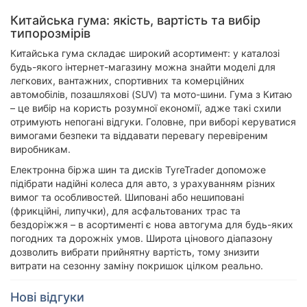
Китайська гума: якість, вартість та вибір
типорозмірів
Китайська гума складає широкий асортимент: у каталозі
будь-якого інтернет-магазину можна знайти моделі для
легкових, вантажних, спортивних та комерційних
автомобілів, позашляхові (SUV) та мото-шини. Гума з Китаю
– це вибір на користь розумної економії, адже такі схили
отримують непогані відгуки. Головне, при виборі керуватися
вимогами безпеки та віддавати перевагу перевіреним
виробникам.
Електронна біржа шин та дисків TyreTrader допоможе
підібрати надійні колеса для авто, з урахуванням різних
вимог та особливостей. Шиповані або нешиповані
(фрикційні, липучки), для асфальтованих трас та
бездоріжжя – в асортименті є нова автогума для будь-яких
погодних та дорожніх умов. Широта цінового діапазону
дозволить вибрати прийнятну вартість, тому знизити
витрати на сезонну заміну покришок цілком реально.
Нові відгуки