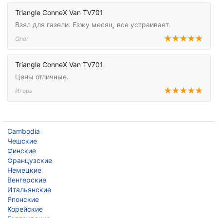
Triangle ConneX Van TV701
Взял для газели. Езжу месяц, все устраивает.
Олег
Triangle ConneX Van TV701
Цены отличные.
Игорь
Cambodia
Чешские
Финские
Французские
Немецкие
Венгерские
Итальянские
Японские
Корейские