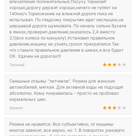
впечатления положительные.Посуху тормозит
хорошо,дорогу держит хорошо,ничего не гуляет на
140км/ч.Торможение на влажной дороге пока не
испытывал. По гладкому покрытию идет неслышно,на
шершавой дороге шумновата. По началу сильно бухала
в ямках,проверил давление,оказалось 2,4 вместо
2,1(все колеса по мануалу).Установил правильное
давление,машину не узнать,грохот прекратился.Так
что ставьте правильное давление в шинах,и все будет
ОК. Удачин на дорогах!!!
Леонтий
Смешные отзывы "летчиков". Резина для женских
автомобилей, мягкая. Для активной езды не подходит
абсолютно. Кому понравилась - просто не пробовал
нормальных шин.
Филипп
Резина не нравится. Все субъективно, от машины
многое зависит, все верно, но: 1. В поворотах рановато