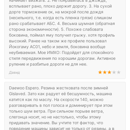
начинает визжать. 2. Не понравилась в джождь,
всплывает рано, плохо держит дорогу. 3. На сухой
дорге торможение ок, на мокрой после дождя
(несильного, т.е. когда есть пленка грязи) слишком
рано срабатывает АБС. 4. Весьма шумная (обратная
сторона экономичности). 5. Похоже слабовата
боковина, поймал яму получил грыжу. хотя профиль
высокий. Ранее на таком же профиле пользовал
Йокогаму АС01, небо и земля, боковина вообще
неубиваемая. Мое ИМХО: Подойдет для спокойного
стиля передвижения по хорошим дорогам. Активное
руление и разбитые дороги не для нее.
Давид
Daewoo Espero. Резина жестковата после зимней
Gislaved. Зато как радует её бесшумность, машина
катится как по маслу. На скорости 140, можно
разговаривать в пол голоса и доминирует при этом
только шум ветра. При сильном порыве ветра,
слегонца носит, но не настолько, чтобы этому
придавать значение. Вы учтите тот фактор, что
поведение машины зависит не только от резины, а в