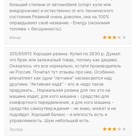
большей степени от автомобиля (спорт купе или
внедорожник) и естественно от его технического
состояния.Резиной очень доволен, она на 100%
оправдывает своё название - Energy (экономия
топлива + бесшумность).
Макар
205/65R15 Хорошая резина. Купил по 2630 р. Думал
что брак или залежалый товар, потому как дешево.
Оказалось что все нормально, кстати производитель
не Россия. Почитал тут отзывы про нее. Особенно
впечатляет как одни "летчики" насмехаются над
другими. "Активная езда" - это ж надо такое
придумать... Нормальная резина для тех кто на
машине ездит, для кого машина - средство для
комфортного передвижения, а для кого машина -
средство самоутверждения - не знаю, может и не
подойдет. Хороший баланс - и мягкость есть и
управляемость. Шум небольшой есть.
Эдуард