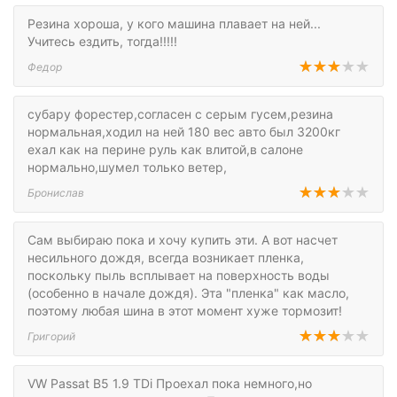
Резина хороша, у кого машина плавает на ней...
Учитесь ездить, тогда!!!!!
Федор
субару форестер,согласен с серым гусем,резина
нормальная,ходил на ней 180 вес авто был 3200кг
ехал как на перине руль как влитой,в салоне
нормально,шумел только ветер,
Бронислав
Сам выбираю пока и хочу купить эти. А вот насчет
несильного дождя, всегда возникает пленка,
поскольку пыль всплывает на поверхность воды
(особенно в начале дождя). Эта "пленка" как масло,
поэтому любая шина в этот момент хуже тормозит!
Григорий
VW Passat B5 1.9 TDi Проехал пока немного,но