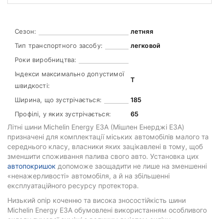
Сезон:
летняя
Тип транспортного засобу:
легковой
Роки виробництва:
Індекси максимально допустимої
T
швидкості:
Ширина, що зустрічається:
185
Профілі, у яких зустрічається:
65
Літні шини Michelin Energy E3A (Мішлен Енерджі Е3А)
призначені для комплектації міських автомобілів малого та
середнього класу, власники яких зацікавлені в тому, щоб
зменшити споживання палива свого авто. Установка цих
автопокришок
допоможе заощадити не лише на зменшенні
«ненажерливості» автомобіля, а й на збільшенні
експлуатаційного ресурсу протектора.
Низький опір коченню та висока зносостійкість шини
Michelin Energy E3A обумовлені використанням особливого