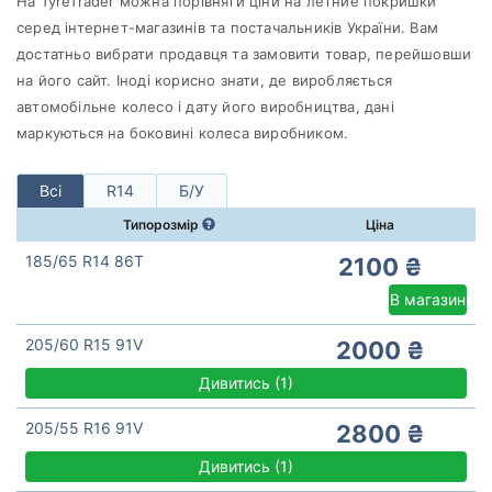
На TyreTrader можна порівняти ціни на летние покришки
Michelin
серед інтернет-магазинів та постачальників України. Вам
Всі бренди
достатньо вибрати продавця та замовити товар, перейшовши
Тип транспортного засобу
на його сайт. Іноді корисно знати, де виробляється
автомобільне колесо і дату його виробництва, дані
Посилена шина
маркуються на боковині колеса виробником.
Всі
R14
Б/У
Типорозмір
Ціна
Скинути
Підібрати
185/65 R14 86T
2100 ₴
В магазин
205/60 R15 91V
2000 ₴
Дивитись
(
1)
205/55 R16 91V
2800 ₴
Дивитись
(
1)