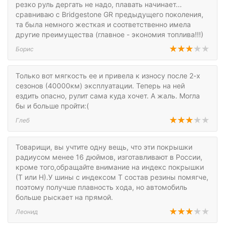
резко руль дергать не надо, плавать начинает...
сравниваю с Bridgestone GR предыдущего поколения,
та была немного жесткая и соответственно имела
другие преимущества (главное - экономия топлива!!!)
Борис
Только вот мягкость ее и привела к износу после 2-х
сезонов (40000км) эксплуатации. Теперь на ней
ездить опасно, рулит сама куда хочет. А жаль. Могла
бы и больше пройти:(
Глеб
Товарищи, вы учтите одну вещь, что эти покрышки
радиусом менее 16 дюймов, изготавливают в России,
кроме того,обращайте внимание на индекс покрышки
(Т или Н).У шины с индексом Т состав резины помягче,
поэтому получше плавность хода, но автомобиль
больше рыскает на прямой.
Леонид