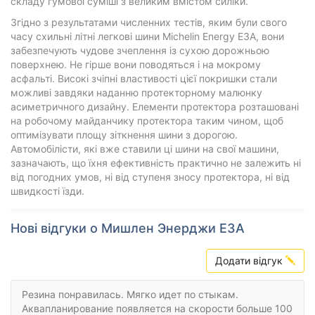
складу гумової суміші з великим вмістом силіки.
Згідно з результатами численних тестів, яким були свого
часу схильні літні легкові шини Michelin Energy E3A, вони
забезпечують чудове зчеплення із сухою дорожньою
поверхнею. Не гірше вони поводяться і на мокрому
асфальті. Високі зчіпні властивості цієї покришки стали
можливі завдяки наданню протекторному малюнку
асиметричного дизайну. Елементи протектора розташовані
на робочому майданчику протектора таким чином, щоб
оптимізувати площу зіткнення шини з дорогою.
Автомобілісти, які вже ставили ці шини на свої машини,
зазначають, що їхня ефективність практично не залежить ні
від погодних умов, ні від ступеня зносу протектора, ні від
швидкості їзди.
Нові відгуки о Мишлен Энерджи Е3А
Додати відгук
Резина понравилась. Мягко идет по стыкам.
Аквапланирование появляется на скорости больше 100