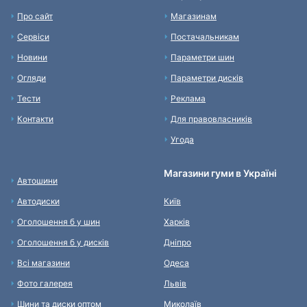
Про сайт
Магазинам
Сервіси
Постачальникам
Новини
Параметри шин
Огляди
Параметри дисків
Тести
Реклама
Контакти
Для правовласників
Угода
Магазини гуми в Україні
Автошини
Автодиски
Київ
Оголошення б у шин
Харків
Оголошення б у дисків
Дніпро
Всі магазини
Одеса
Фото галерея
Львів
Шини та диски оптом
Миколаїв