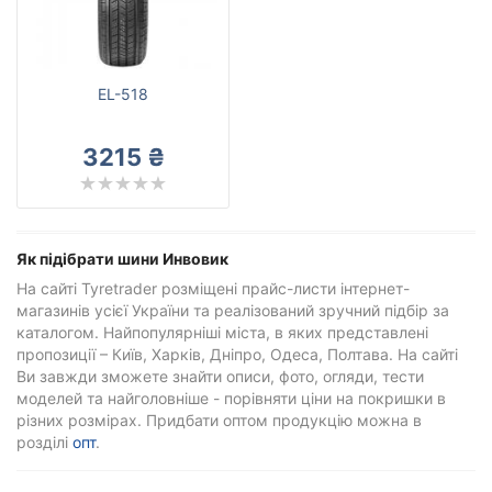
Invovic
Всі бренди
Тип транспортного засобу
EL-518
Посилена шина
3215 ₴
Скинути
Підібрати
Як підібрати шини Инвовик
На сайті Tyretrader розміщені прайс-листи інтернет-
магазинів усієї України та реалізований зручний підбір за
каталогом. Найпопулярніші міста, в яких представлені
пропозиції – Київ, Харків, Дніпро, Одеса, Полтава. На сайті
Ви завжди зможете знайти описи, фото, огляди, тести
моделей та найголовніше - порівняти ціни на покришки в
різних розмірах. Придбати оптом продукцію можна в
розділі
опт
.