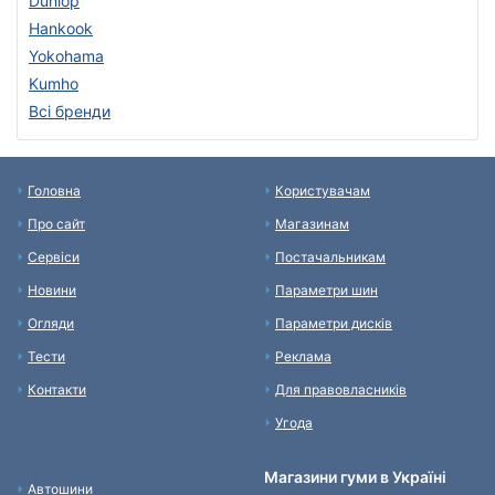
Dunlop
Hankook
Yokohama
Kumho
Всі бренди
Головна
Користувачам
Про сайт
Магазинам
Сервіси
Постачальникам
Новини
Параметри шин
Огляди
Параметри дисків
Тести
Реклама
Контакти
Для правовласників
Угода
Магазини гуми в Україні
Автошини