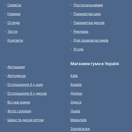
Сервіси
Постачальникам
Новини
Параметри шин
Огляди
Параметри дисків
Тести
Реклама
Контакти
Для правовласників
Угода
Магазини гуми в Україні
Автошини
Автодиски
Київ
Оголошення б у шин
Харків
Оголошення б у дисків
Дніпро
Всі магазини
Одеса
Фото галерея
Львів
Шини та диски оптом
Миколаїв
Запоріжжя