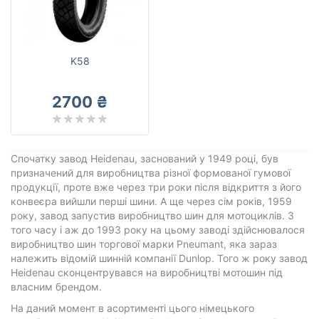
Heidenau
Всі бренди
Тип транспортного засобу
K58
Посилена шина
2700 ₴
Скинути
Підібрати
Спочатку завод Heidenau, заснований у 1949 році, був
призначений для виробництва різної формованої гумової
продукції, проте вже через три роки після відкриття з його
конвеєра вийшли перші шини. А ще через сім років, 1959
року, завод запустив виробництво шин для мотоциклів. З
того часу і аж до 1993 року на цьому заводі здійснювалося
виробництво шин торгової марки Pneumant, яка зараз
належить відомій шинній компанії Dunlop. Того ж року завод
Heidenau сконцентрувався на виробництві мотошин під
власним брендом.
На даний момент в асортименті цього німецького