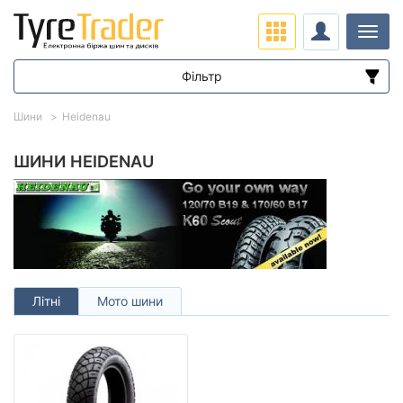
Навіг
Фільтр
Діапазон цін
Шини
Heidenau
від
до
ШИНИ HEIDENAU
Підбір за параметрами
Літні
Мото шини
Сезон