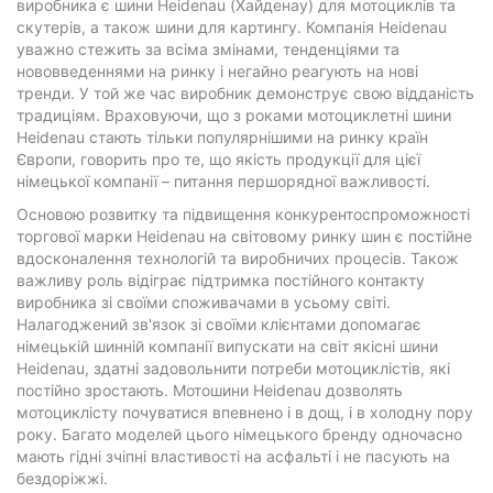
виробника є шини Heidenau (Хайденау) для мотоциклів та
скутерів, а також шини для картингу. Компанія Heidenau
уважно стежить за всіма змінами, тенденціями та
нововведеннями на ринку і негайно реагують на нові
тренди. У той же час виробник демонструє свою відданість
традиціям. Враховуючи, що з роками мотоциклетні шини
Heidenau стають тільки популярнішими на ринку країн
Європи, говорить про те, що якість продукції для цієї
німецької компанії – питання першорядної важливості.
Основою розвитку та підвищення конкурентоспроможності
торгової марки Heidenau на світовому ринку шин є постійне
вдосконалення технологій та виробничих процесів. Також
важливу роль відіграє підтримка постійного контакту
виробника зі своїми споживачами в усьому світі.
Налагоджений зв'язок зі своїми клієнтами допомагає
німецькій шинній компанії випускати на світ якісні шини
Heidenau, здатні задовольнити потреби мотоциклістів, які
постійно зростають. Мотошини Heidenau дозволять
мотоциклісту почуватися впевнено і в дощ, і в холодну пору
року. Багато моделей цього німецького бренду одночасно
мають гідні зчіпні властивості на асфальті і не пасують на
бездоріжжі.