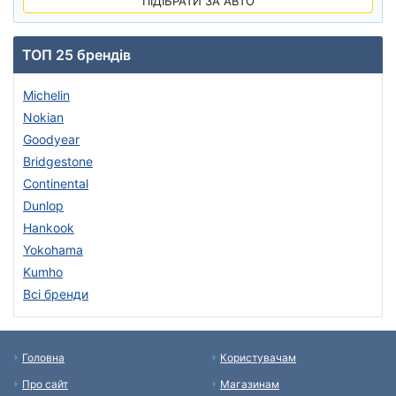
ПІДІБРАТИ ЗА АВТО
ТОП 25 брендів
Michelin
Nokian
Goodyear
Bridgestone
Continental
Dunlop
Hankook
Yokohama
Kumho
Всі бренди
Головна
Користувачам
Про сайт
Магазинам