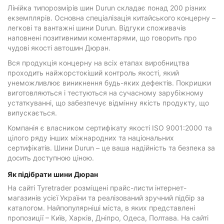
Лінійка типорозмірів шин Durun складає понад 200 різних
екземплярів. Основна спеціалізація китайського концерну –
легкові та вантажні шини Durun. Відгуки споживачів
наповнені позитивними коментарями, що говорить про
чудові якості автошин Дюран.
Вся продукція концерну на всіх етапах виробництва
проходить найжорстокіший контроль якості, який
унеможливлює виникнення будь-яких дефектів. Покришки
виготовляються і тестуються на сучасному зарубіжному
устаткуванні, що забезпечує відмінну якість продукту, що
випускається.
Компанія є власником сертифікату якості ISO 9001:2000 та
цілого ряду інших міжнародних та національних
сертифікатів. Шини Durun – це ваша надійність та безпека за
досить доступною ціною.
Як підібрати шини Дюран
На сайті Tyretrader розміщені прайс-листи інтернет-
магазинів усієї України та реалізований зручний підбір за
каталогом. Найпопулярніші міста, в яких представлені
пропозиції – Київ, Харків, Дніпро, Одеса, Полтава. На сайті