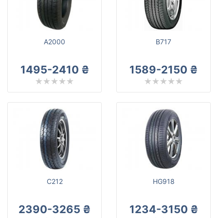
Durun
Всі бренди
Тип транспортного засобу
A2000
B717
Посилена шина
1495-2410 ₴
1589-2150 ₴
Скинути
Підібрати
C212
HG918
2390-3265 ₴
1234-3150 ₴