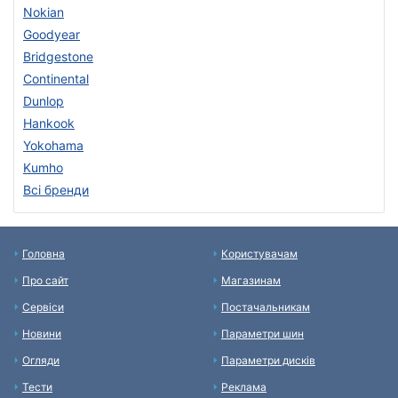
Nokian
Goodyear
Bridgestone
Continental
Dunlop
Hankook
Yokohama
Kumho
Всі бренди
Головна
Користувачам
Про сайт
Магазинам
Сервіси
Постачальникам
Новини
Параметри шин
Огляди
Параметри дисків
Тести
Реклама