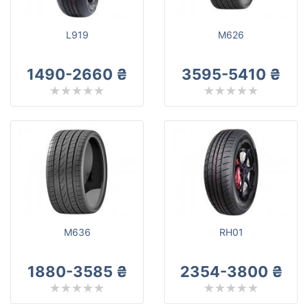
L919
M626
1490-2660 ₴
3595-5410 ₴
M636
RH01
1880-3585 ₴
2354-3800 ₴