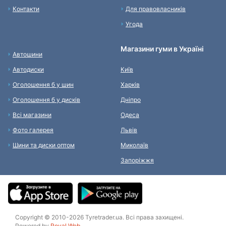
Контакти
Для правовласників
Угода
Магазини гуми в Україні
Автошини
Автодиски
Київ
Оголошення б у шин
Харків
Оголошення б у дисків
Дніпро
Всі магазини
Одеса
Фото галерея
Львів
Шини та диски оптом
Миколаїв
Запоріжжя
Copyright © 2010-2026 Tyretrader.ua. Всі права захищені.
Powered by
Royal Web