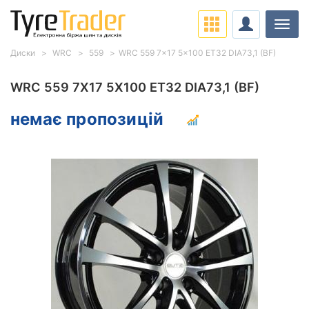
Навіг
Диски
WRC
559
WRC 559 7x17 5x100 ET32 DIA73,1 (BF)
WRC 559 7X17 5X100 ET32 DIA73,1 (BF)
немає пропозицій