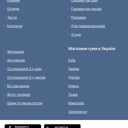
Новини
Параметри шин
Огляди
Параметри дисків
Тести
Реклама
Контакти
Для правовласників
Угода
Магазини гуми в Україні
Автошини
Автодиски
Київ
Оголошення б у шин
Харків
Оголошення б у дисків
Дніпро
Всі магазини
Одеса
Фото галерея
Львів
Шини та диски оптом
Миколаїв
Запоріжжя