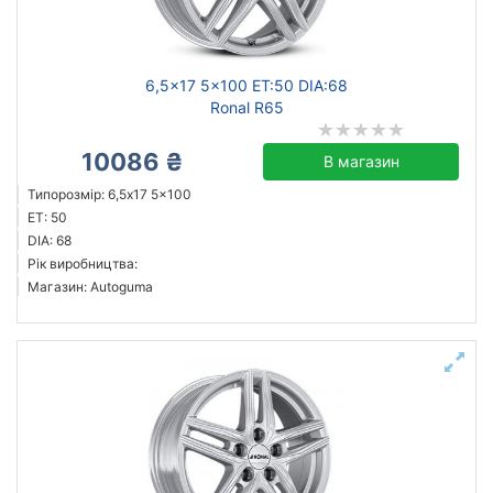
Ступиця (dia)
від
до
6,5x17 5x100 ET:50 DIA:68
Ronal R65
10086 ₴
В магазин
ZW
Типорозмір: 6,5x17 5x100
Mak
ET: 50
ZF
DIA: 68
Рік виробництва:
Flow Forming
Магазин: Autoguma
JH
Angel
Autec
Borbet
Усі бренди
Тип диска