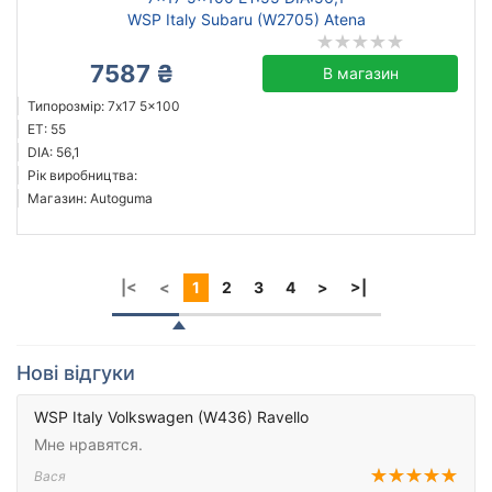
WSP Italy Subaru (W2705) Atena
7587 ₴
В магазин
Типорозмір: 7x17 5x100
ET: 55
DIA: 56,1
Рік виробництва:
Магазин: Autoguma
|<
<
1
2
3
4
>
>|
Нові відгуки
WSP Italy Volkswagen (W436) Ravello
Мне нравятся.
Вася