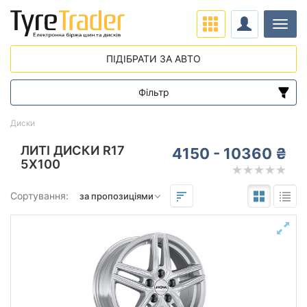
Навіг
ПІДІБРАТИ ЗА АВТО
Фільтр
Діапазон цін
Диски
від
до
ЛИТІ ДИСКИ R17
4150 - 10360 ₴
5X100
Підбір за параметрами
Сортування:
Виліт (ET)
від
до