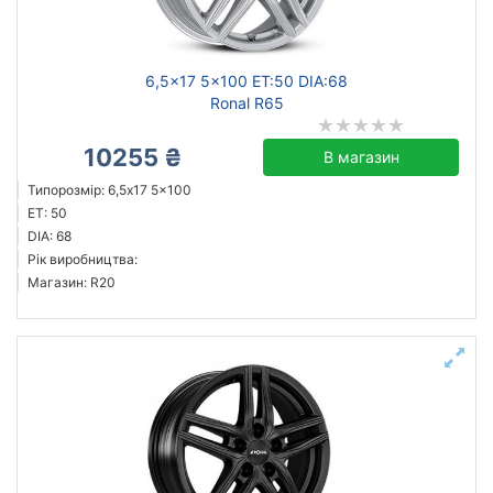
литий
сталевий
6,5x17 5x100 ET:50 DIA:68
Ronal R65
10255 ₴
Скинути
Підібрати
В магазин
Типорозмір: 6,5x17 5x100
ET: 50
DIA: 68
Рік виробництва:
Магазин: R20