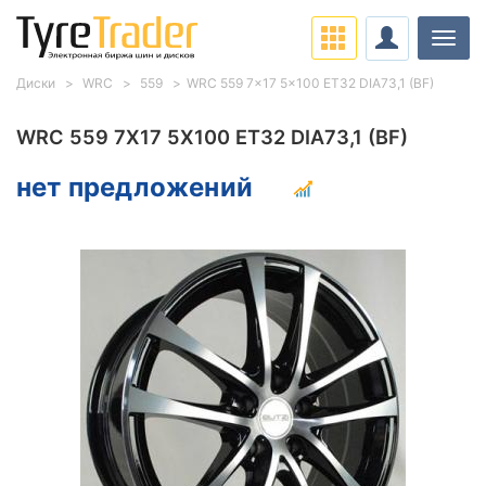
Нави
Диски
WRC
559
WRC 559 7x17 5x100 ET32 DIA73,1 (BF)
WRC 559 7X17 5X100 ET32 DIA73,1 (BF)
нет предложений