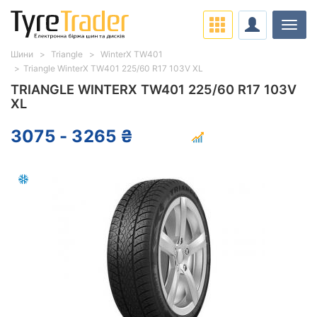
Навіг
Шини
Triangle
WinterX TW401
Triangle WinterX TW401 225/60 R17 103V XL
TRIANGLE WINTERX TW401 225/60 R17 103V
XL
3075 - 3265 ₴