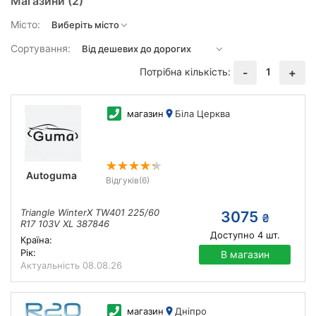
Магазини
(2)
Місто:
Сортування:
Потрібна кількість:
1
-
+
магазин
Біла Церква
Autoguma
Відгуків
(6)
Triangle WinterX TW401 225/60
3075
₴
R17 103V XL 387846
Доступно
4
шт.
Країна:
Рік:
В магазин
Актуальність
08.08.26
магазин
Дніпро