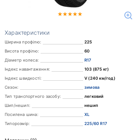
Характеристики
Ширина профілю:
225
Висота профілю:
60
Діаметр колеса:
R17
Індекс навантаження:
103 (875 кг)
Індекс швидкості:
V (240 км/год)
Сезон:
зимова
Тип транспортного засобу:
легковий
Шип/нешип:
нешип
Посилена шина:
XL
Типорозмір:
225/60 R17