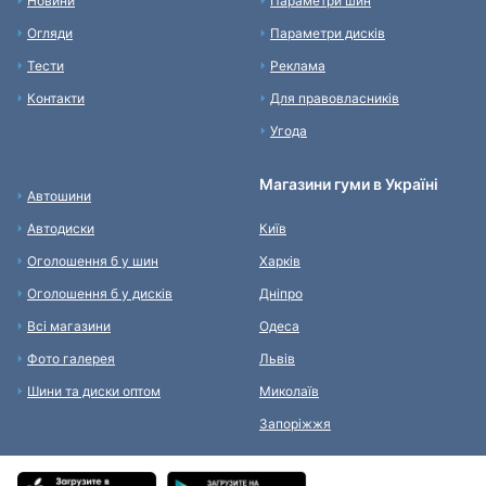
Новини
Параметри шин
Огляди
Параметри дисків
Тести
Реклама
Контакти
Для правовласників
Угода
Магазини гуми в Україні
Автошини
Автодиски
Київ
Оголошення б у шин
Харків
Оголошення б у дисків
Дніпро
Всі магазини
Одеса
Фото галерея
Львів
Шини та диски оптом
Миколаїв
Запоріжжя