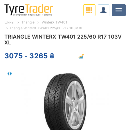
Нави
Шины
Triangle
WinterX TW401
Triangle WinterX TW401 225/60 R17 103V XL
TRIANGLE WINTERX TW401 225/60 R17 103V
XL
3075 - 3265 ₴